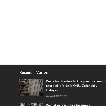
Recent in Varios
Rusia bombardea Járkov previo a reunió
entre el jefe de la ONU, Zelenski y
Erdogan
August 18, 2022
Rescatan con vida a los nueve