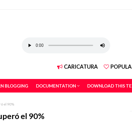
CARICATURA
POPULA
RN BLOGGING
DOCUMENTATION
DOWNLOAD THIS T
ró el 90%
uperó el 90%