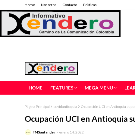
Home
Nosotros
Contacto
Políticas
HOME
FEATURES
MEGA MENU
LEA
Página Principal
covidantioquia
Ocupación UCI en Antioquia supe
Ocupación UCI en Antioquia s
FMSantander
enero 14, 2022