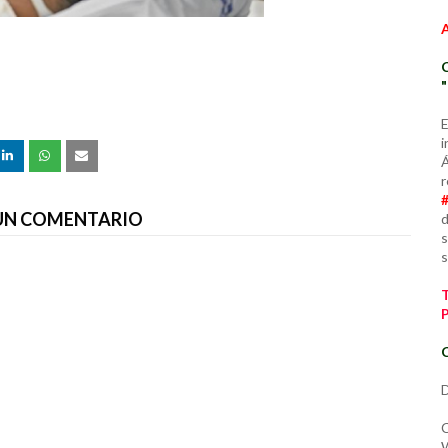
E
i
Á
r
 UN COMENTARIO
d
s
s
C
D
C
W