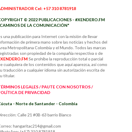
ADMINISTRADOR Cel: +57 310 8781918
COPYRIGHT © 2022 PUBLICACIONES - #XENDERO.FM
"CAMINOS DE LA COMUNICACIÓN"
s una publicación para Internet con la misión de llevar
nformación de primera mano sobre las noticias y hechos del
rea Metropolitana Colombia y el Mundo. Todos las marcas
egistradas son propiedad de la compañía respectiva o de
#XENDERO.FM
Se prohíbe la reproducción total o parcial
e cualquiera de los contenidos que aquí aparezca, así como
u traducción a cualquier idioma sin autorización escrita de
u titular.
TÉRMINOS LEGALES / PAUTE CON NOSOTROS /
POLÍTICA DE PRIVACIDAD
úcuta - Norte de Santander - Colombia
irección: Calle 21 #0B-63 barrio Blanco
orreo: hangaritac214@gmail.com
hatsApp: (+57) 310 8781918