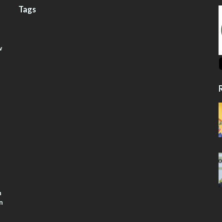
Tags
w
R
n
n