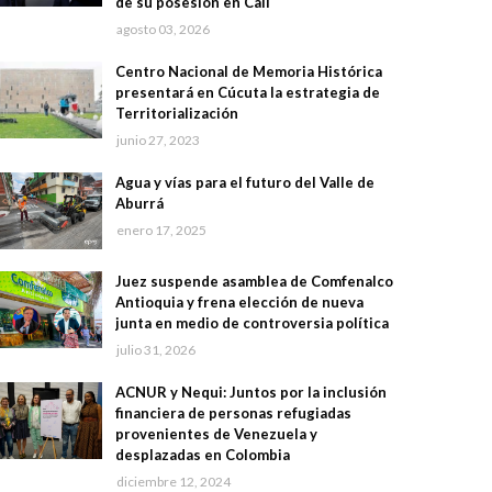
de su posesión en Cali
agosto 03, 2026
Centro Nacional de Memoria Histórica
presentará en Cúcuta la estrategia de
Territorialización
junio 27, 2023
Agua y vías para el futuro del Valle de
Aburrá
enero 17, 2025
Juez suspende asamblea de Comfenalco
Antioquia y frena elección de nueva
junta en medio de controversia política
julio 31, 2026
ACNUR y Nequi: Juntos por la inclusión
financiera de personas refugiadas
provenientes de Venezuela y
desplazadas en Colombia
diciembre 12, 2024