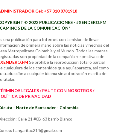
ADMINISTRADOR Cel: +57 310 8781918
COPYRIGHT © 2022 PUBLICACIONES - #XENDERO.FM
"CAMINOS DE LA COMUNICACIÓN"
s una publicación para Internet con la misión de llevar
nformación de primera mano sobre las noticias y hechos del
rea Metropolitana Colombia y el Mundo. Todos las marcas
egistradas son propiedad de la compañía respectiva o de
#XENDERO.FM
Se prohíbe la reproducción total o parcial
e cualquiera de los contenidos que aquí aparezca, así como
u traducción a cualquier idioma sin autorización escrita de
u titular.
TÉRMINOS LEGALES / PAUTE CON NOSOTROS /
POLÍTICA DE PRIVACIDAD
úcuta - Norte de Santander - Colombia
irección: Calle 21 #0B-63 barrio Blanco
orreo: hangaritac214@gmail.com