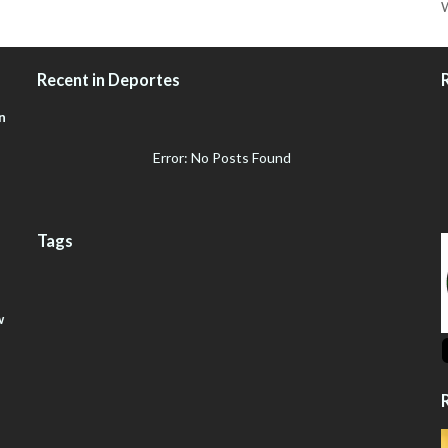
W
Recent in Deportes
n
Error: No Posts Found
Tags
w
R