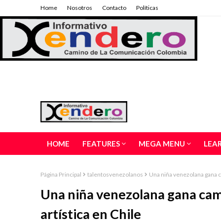
Home
Nosotros
Contacto
Políticas
HOME
FEATURES
MEGA MENU
LEA
Página Principal
talentosvenezolanos
Una niña venezolana gana c
Una niña venezolana gana cam
artística en Chile