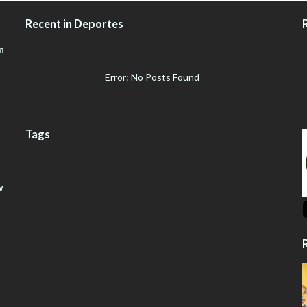
Recent in Deportes
n
Error: No Posts Found
Tags
w
R