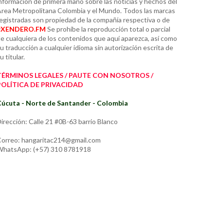
nformación de primera mano sobre las noticias y hechos del
rea Metropolitana Colombia y el Mundo. Todos las marcas
egistradas son propiedad de la compañía respectiva o de
#XENDERO.FM
Se prohíbe la reproducción total o parcial
e cualquiera de los contenidos que aquí aparezca, así como
u traducción a cualquier idioma sin autorización escrita de
u titular.
TÉRMINOS LEGALES / PAUTE CON NOSOTROS /
POLÍTICA DE PRIVACIDAD
úcuta - Norte de Santander - Colombia
irección: Calle 21 #0B-63 barrio Blanco
orreo: hangaritac214@gmail.com
hatsApp: (+57) 310 8781918