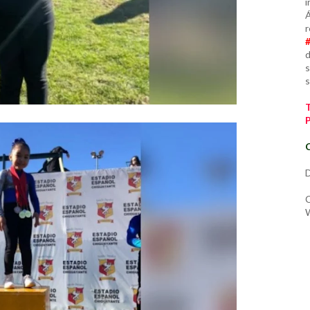
i
Á
r
d
s
s
C
D
C
W