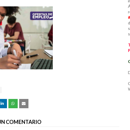
i
Á
r
d
s
s
C
D
C
W
 UN COMENTARIO