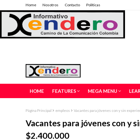
Home
Nosotros
Contacto
Políticas
HOME
FEATURES
MEGA MENU
LEA
Página Principal
empleos
Vacantes para jóvenes con y sin experie
Vacantes para jóvenes con y si
$2.400.000