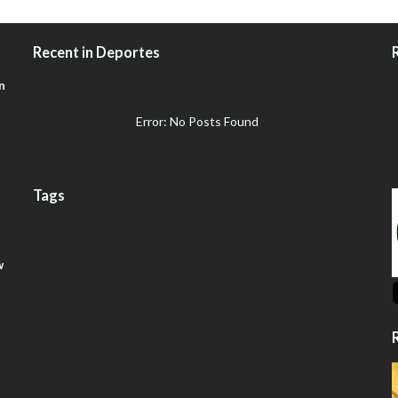
Recent in Deportes
n
Error: No Posts Found
Tags
w
R