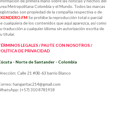
nformación de primera mano sobre las noticias y hechos del
rea Metropolitana Colombia y el Mundo. Todos las marcas
egistradas son propiedad de la compañía respectiva o de
#XENDERO.FM
Se prohíbe la reproducción total o parcial
e cualquiera de los contenidos que aquí aparezca, así como
u traducción a cualquier idioma sin autorización escrita de
u titular.
TÉRMINOS LEGALES / PAUTE CON NOSOTROS /
POLÍTICA DE PRIVACIDAD
úcuta - Norte de Santander - Colombia
irección: Calle 21 #0B-63 barrio Blanco
orreo: hangaritac214@gmail.com
hatsApp: (+57) 310 8781918