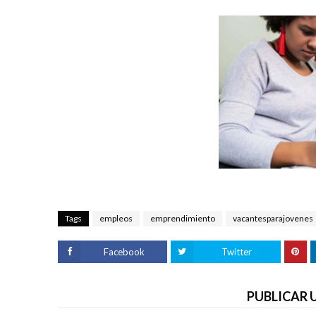
Tags
empleos
emprendimiento
vacantesparajovenes
Facebook
Twitter
PUBLICAR