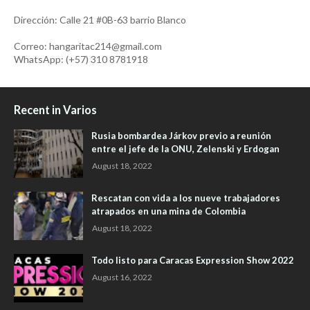
Dirección: Calle 21 #0B-63 barrio Blanco
Correo: hangaritac214@gmail.com
WhatsApp: (+57) 310 8781918
Recent in Varios
Rusia bombardea Járkov previo a reunión
entre el jefe de la ONU, Zelenski y Erdogan
August 18, 2022
Rescatan con vida a los nueve trabajadores
atrapados en una mina de Colombia
August 18, 2022
Todo listo para Caracas Expression Show 2022
August 16, 2022