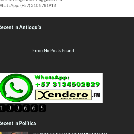
hatsApp: (+57) 310 8781918
Recent in Antioquía
Error: No Posts Found
ecent in Política