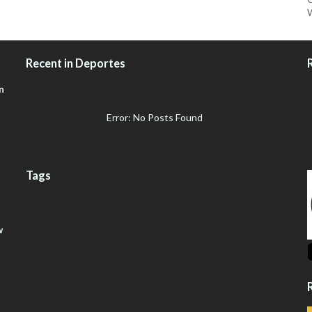
W
Recent in Deportes
n
Error: No Posts Found
Tags
w
R