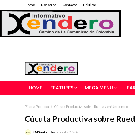
Home
Nosotros
Contacto
Políticas
HOME
FEATURES
MEGA MENU
LEA
Página Principal
Cúcuta Productiva sobre Ruedas en Unicentro
Cúcuta Productiva sobre Rued
FMSantander
abril 22, 2023