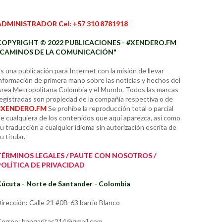
ADMINISTRADOR Cel: +57 310 8781918
COPYRIGHT © 2022 PUBLICACIONES - #XENDERO.FM
"CAMINOS DE LA COMUNICACIÓN"
s una publicación para Internet con la misión de llevar
nformación de primera mano sobre las noticias y hechos del
rea Metropolitana Colombia y el Mundo. Todos las marcas
egistradas son propiedad de la compañía respectiva o de
#XENDERO.FM
Se prohíbe la reproducción total o parcial
e cualquiera de los contenidos que aquí aparezca, así como
u traducción a cualquier idioma sin autorización escrita de
u titular.
TÉRMINOS LEGALES / PAUTE CON NOSOTROS /
POLÍTICA DE PRIVACIDAD
úcuta - Norte de Santander - Colombia
irección: Calle 21 #0B-63 barrio Blanco
orreo: hangaritac214@gmail.com