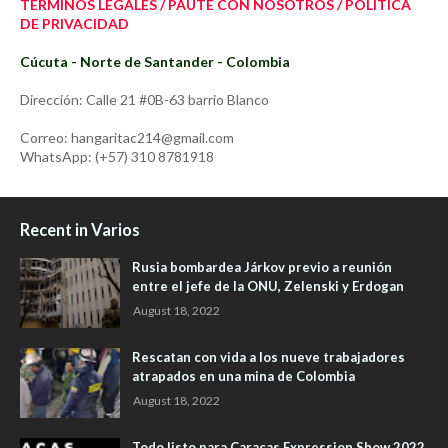
TÉRMINOS LEGALES / PAUTE CON NOSOTROS / POLÍTICA
DE PRIVACIDAD
Cúcuta - Norte de Santander - Colombia
Dirección: Calle 21 #0B-63 barrio Blanco
Correo: hangaritac214@gmail.com
WhatsApp: (+57) 310 8781918
Recent in Varios
Rusia bombardea Járkov previo a reunión
entre el jefe de la ONU, Zelenski y Erdogan
August 18, 2022
Rescatan con vida a los nueve trabajadores
atrapados en una mina de Colombia
August 18, 2022
Todo listo para Caracas Expression Show 2022