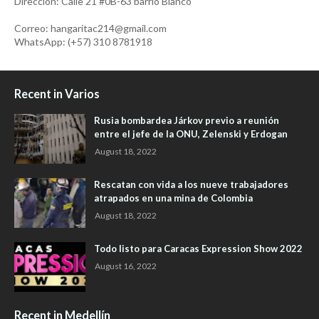
Dirección: Calle 21 #0B-63 barrio Blanco
Correo: hangaritac214@gmail.com
WhatsApp: (+57) 310 8781918
Recent in Varios
Rusia bombardea Járkov previo a reunión
entre el jefe de la ONU, Zelenski y Erdogan
August 18, 2022
Rescatan con vida a los nueve trabajadores
atrapados en una mina de Colombia
August 18, 2022
Todo listo para Caracas Expression Show 2022
August 16, 2022
Recent in Medellín