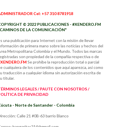
ADMINISTRADOR Cel: +57 310 8781918
COPYRIGHT © 2022 PUBLICACIONES - #XENDERO.FM
"CAMINOS DE LA COMUNICACIÓN"
s una publicación para Internet con la misión de llevar
nformación de primera mano sobre las noticias y hechos del
rea Metropolitana Colombia y el Mundo. Todos las marcas
egistradas son propiedad de la compañía respectiva o de
#XENDERO.FM
Se prohíbe la reproducción total o parcial
e cualquiera de los contenidos que aquí aparezca, así como
u traducción a cualquier idioma sin autorización escrita de
u titular.
TÉRMINOS LEGALES / PAUTE CON NOSOTROS /
POLÍTICA DE PRIVACIDAD
úcuta - Norte de Santander - Colombia
irección: Calle 21 #0B-63 barrio Blanco
orreo: hangaritac214@gmail.com