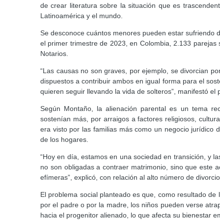
de crear literatura sobre la situación que es trascenden
Latinoamérica y el mundo.
Se desconoce cuántos menores pueden estar sufriendo deb
el primer trimestre de 2023, en Colombia, 2.133 parejas 
Notarios.
“Las causas no son graves, por ejemplo, se divorcian p
dispuestos a contribuir ambos en igual forma para el so
quieren seguir llevando la vida de solteros”, manifestó e
Según Montaño, la alienación parental es un tema re
sostenían más, por arraigos a factores religiosos, cultur
era visto por las familias más como un negocio jurídico
de los hogares.
“Hoy en día, estamos en una sociedad en transición, y la
no son obligadas a contraer matrimonio, sino que este 
efímeras”, explicó, con relación al alto número de divorcio
El problema social planteado es que, como resultado de lo
por el padre o por la madre, los niños pueden verse atrap
hacia el progenitor alienado, lo que afecta su bienestar 