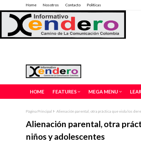
Home
Nosotros
Contacto
Políticas
HOME
FEATURES
MEGA MENU
LEA
Página Principal
Alienación parental, otra práctica que viola los de
Alienación parental, otra prác
niños y adolescentes