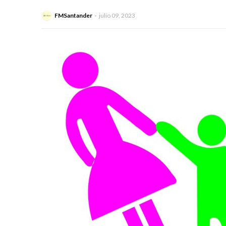
FMSantander
julio 09, 2023