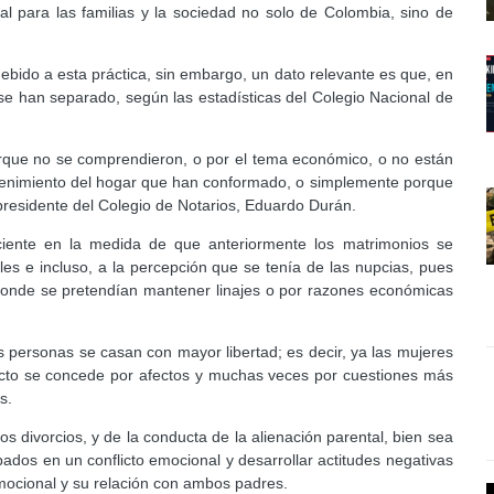
tal para las familias y la sociedad no solo de Colombia, sino de
ido a esta práctica, sin embargo, un dato relevante es que, en
se han separado, según las estadísticas del Colegio Nacional de
orque no se comprendieron, o por el tema económico, o no están
stenimiento del hogar que han conformado, o simplemente porque
l presidente del Colegio de Notarios, Eduardo Durán.
ciente en la medida de que anteriormente los matrimonios se
ales e incluso, a la percepción que se tenía de las nupcias, pues
 donde se pretendían mantener linajes o por razones económicas
s personas se casan con mayor libertad; es decir, ya las mujeres
acto se concede por afectos y muchas veces por cuestiones más
s.
s divorcios, y de la conducta de la alienación parental, bien sea
ados en un conflicto emocional y desarrollar actitudes negativas
emocional y su relación con ambos padres.