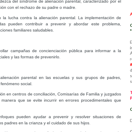
dezca del síndrome de alienación parental, caracterizado por el
ación con el rechazo de su padre o madre.
 la lucha contra la alienación parental. La implementación de
das pueden contribuir a prevenir y abordar este problema,
ciones familiares saludables.
E
i
ollar campañas de concienciación pública para informar a la
Á
ciales y las formas de prevenirlo.
r
d
s
 alienación parental en las escuelas y sus grupos de padres,
s
e fenómeno social.
ción en centros de conciliación, Comisarías de Familia y juzgados
de manera que se evite incurrir en errores procedimentales que
C
enfoques pueden ayudar a prevenir y resolver situaciones de
D
s padres en la crianza y el cuidado de sus hijos.
C