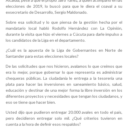
Alcaldía, pese a que el propio Jairo Yáñez, a quien acompañó en las
elecciones de 2019, lo buscó para que le diera el coaval a su
exsecretario de Desarrollo, Sergio Maldonado.
Sobre esa solicitud y lo que piensa de la gestión hecha por el
mandatario local habló Rodolfo Hernández con La Opinión,
durante la visita que hizo el viernes a Cúcuta para darle impulso a
los candidatos de la Liga en el departamento.
¿Cuál es la apuesta de la Liga de Gobernantes en Norte de
Santander para estas elecciones locales?
De las solicitudes que nos hicieron, avalamos lo que creímos que
era lo mejor, porque gobernar lo que representa es administrar
chequeras públicas. La ciudadanía le entrega a la tesorería una
plata para hacer las inversiones en saneamiento básico, salud,
educación y destinar de una mejor forma la libre inversión en los
diferentes proyectos y necesidades que tengan los ciudadanos, y
eso se tiene que hacer bien.
Usted dijo que pudieron entregar 20.000 avales en todo el país,
pero decidieron entregar solo mil. ¿Qué criterios tuvieron en
cuenta a la hora de definir esos respaldos?