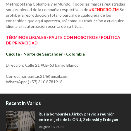
Metropolitana Colombia y el Mundo. Todos las marcas registradas
son propiedad de la compañía respectiva o de
#XENDERO.FM
Se
prohíbe la reproducción total o parcial de cualquiera de los
contenidos que aquí aparezca, así como su traducción a cualquier
idioma sin autorización escrita de su titular.
TÉRMINOS LEGALES / PAUTE CON NOSOTROS / POLÍTICA
DE PRIVACIDAD
Cúcuta - Norte de Santander - Colombia
Dirección: Calle 21 #0B-63 barrio Blanco
Correo: hangaritac214@gmail.com
WhatsApp: (+57) 310 8781918
Recent in Varios
Rusia bombardea Járkov previo a reunión
entre el jefe de la ONU, Zelenski y Erdogan
August 18, 2022