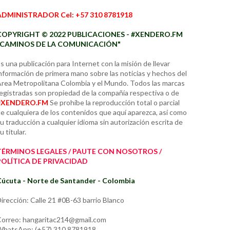
ADMINISTRADOR Cel: +57 310 8781918
COPYRIGHT © 2022 PUBLICACIONES - #XENDERO.FM
"CAMINOS DE LA COMUNICACIÓN"
s una publicación para Internet con la misión de llevar
nformación de primera mano sobre las noticias y hechos del
rea Metropolitana Colombia y el Mundo. Todos las marcas
egistradas son propiedad de la compañía respectiva o de
#XENDERO.FM
Se prohíbe la reproducción total o parcial
e cualquiera de los contenidos que aquí aparezca, así como
u traducción a cualquier idioma sin autorización escrita de
u titular.
TÉRMINOS LEGALES / PAUTE CON NOSOTROS /
POLÍTICA DE PRIVACIDAD
úcuta - Norte de Santander - Colombia
irección: Calle 21 #0B-63 barrio Blanco
orreo: hangaritac214@gmail.com
hatsApp: (+57) 310 8781918