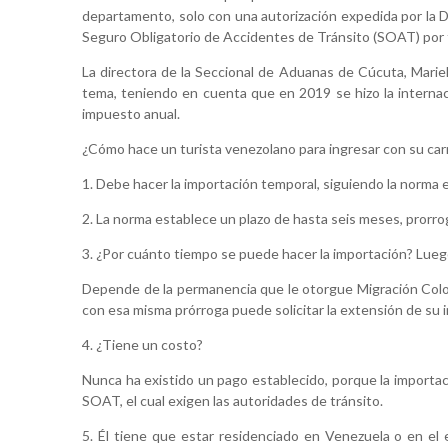
departamento, solo con una autorización expedida por la 
Seguro Obligatorio de Accidentes de Tránsito (SOAT) por
La directora de la Seccional de Aduanas de Cúcuta, Mariel
tema, teniendo en cuenta que en 2019 se hizo la interna
impuesto anual.
¿Cómo hace un turista venezolano para ingresar con su ca
1. Debe hacer la importación temporal, siguiendo la norma e
2. La norma establece un plazo de hasta seis meses, prorrog
3. ¿Por cuánto tiempo se puede hacer la importación? Lue
Depende de la permanencia que le otorgue Migración Colomb
con esa misma prórroga puede solicitar la extensión de su 
4. ¿Tiene un costo?
Nunca ha existido un pago establecido, porque la importac
SOAT, el cual exigen las autoridades de tránsito.
5. Él tiene que estar residenciado en Venezuela o en el e