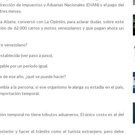
Dirección de Impuestos y Aduanas Nacionales (DIAN) y el pago del
 tres meses.
a Alzate, conversó con La Opinión, para aclarar dudas sobre este
ción de 62.000 carros y motos venezolanos y que pagan ahora un
rro venezolano?
stablecida (ver paso a paso).
able por un período igual.
go de ese año, ¿qué se puede hacer?
ia a la persona; si ese organismo le alarga su estadía en el país,
importación temporal.
ión temporal no tiene tributos aduaneros. El único costo es el del
xterior y hacer el trámite como el turista extranjero, pero debe