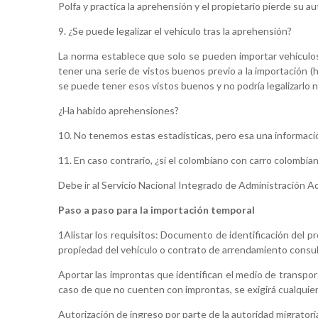
Polfa y practica la aprehensión y el propietario pierde su a
9. ¿Se puede legalizar el vehículo tras la aprehensión?
La norma establece que solo se pueden importar vehículos 
tener una serie de vistos buenos previo a la importación 
se puede tener esos vistos buenos y no podría legalizarlo ni
¿Ha habido aprehensiones?
10. No tenemos estas estadísticas, pero esa una informació
11. En caso contrario, ¿si el colombiano con carro colombia
Debe ir al Servicio Nacional Integrado de Administración Adu
Paso a paso para la importación temporal
1Alistar los requisitos: Documento de identificación del 
propiedad del vehículo o contrato de arrendamiento consul
Aportar las improntas que identifican el medio de transpor
caso de que no cuenten con improntas, se exigirá cualquier o
Autorización de ingreso por parte de la autoridad migrator