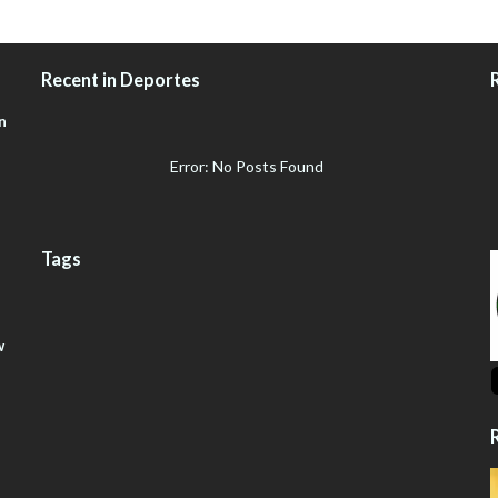
Recent in Deportes
n
Error: No Posts Found
Tags
w
R