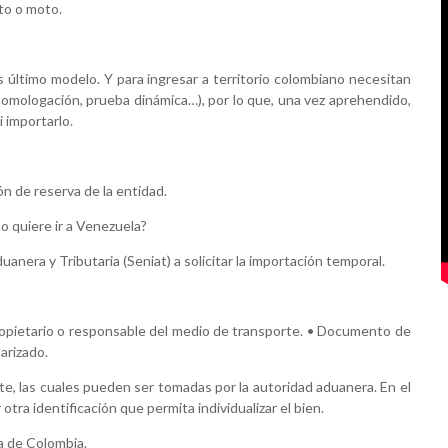
uto o moto.
último modelo. Y para ingresar a territorio colombiano necesitan
(homologación, prueba dinámica…), por lo que, una vez aprehendido,
 importarlo.
n de reserva de la entidad.
no quiere ir a Venezuela?
anera y Tributaria (Seniat) a solicitar la importación temporal.
propietario o responsable del medio de transporte. • Documento de
arizado.
te, las cuales pueden ser tomadas por la autoridad aduanera. En el
tra identificación que permita individualizar el bien.
ia de Colombia.