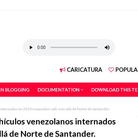
CARICATURA
POPULA
RN BLOGGING
DOCUMENTATION
DOWNLOAD THIS T
internados en 2019 no pueden salir más allá de Norte de Santander.
ehículos venezolanos internados
llá de Norte de Santander.