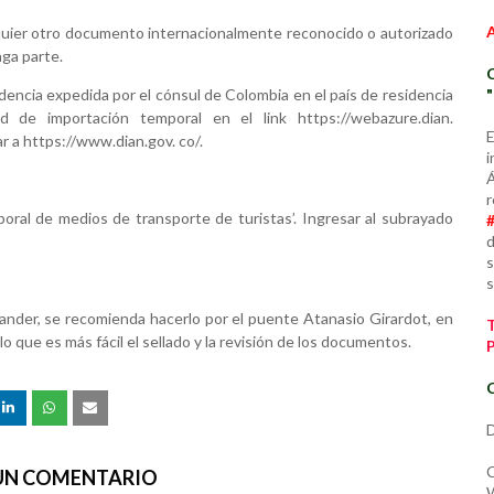
ualquier otro documento internacionalmente reconocido o autorizado
aga parte.
idencia expedida por el cónsul de Colombia en el país de residencia
ud de importación temporal en el link https://webazure.dian.
E
r a https://www.dian.gov. co/.
i
Á
r
oral de medios de transporte de turistas’. Ingresar al subrayado
d
s
s
ntander, se recomienda hacerlo por el puente Atanasio Girardot, en
lo que es más fácil el sellado y la revisión de los documentos.
C
D
C
 UN COMENTARIO
W