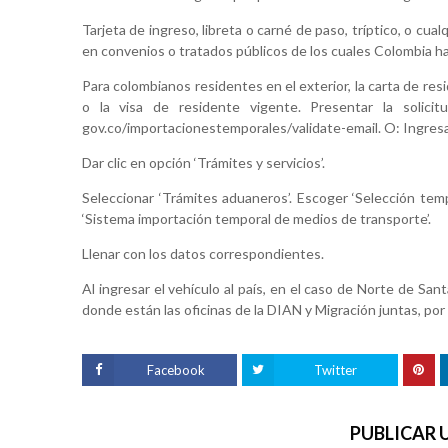
Tarjeta de ingreso, libreta o carné de paso, tríptico, o c
en convenios o tratados públicos de los cuales Colombia h
Para colombianos residentes en el exterior, la carta de res
o la visa de residente vigente. Presentar la solicit
gov.co/importacionestemporales/validate-email. O: Ingresa
Dar clic en opción ‘Trámites y servicios’.
Seleccionar ‘Trámites aduaneros’. Escoger ‘Selección temp
‘Sistema importación temporal de medios de transporte’.
Llenar con los datos correspondientes.
Al ingresar el vehículo al país, en el caso de Norte de Sa
donde están las oficinas de la DIAN y Migración juntas, por 
Facebook
Twitter
PUBLICAR