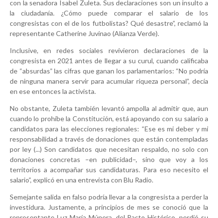
con la senadora Isabel Zuleta. Sus declaraciones son un insulto a
la ciudadanía. ¿Cómo puede comparar el salario de los
congresistas con el de los futbolistas? Qué desastre”, reclamó la
representante Catherine Juvinao (Alianza Verde).
Inclusive, en redes sociales revivieron declaraciones de la
congresista en 2021 antes de llegar a su curul, cuando calificaba
de “absurdas” las cifras que ganan los parlamentarios: “No podría
de ninguna manera servir para acumular riqueza personal”, decía
en ese entonces la activista.
No obstante, Zuleta también levantó ampolla al admitir que, aun
cuando lo prohíbe la Constitución, está apoyando con su salario a
candidatos para las elecciones regionales: “Ese es mi deber y mi
responsabilidad a través de donaciones que están contempladas
por ley (...) Son candidatos que necesitan respaldo, no solo con
donaciones concretas –en publicidad–, sino que voy a los
territorios a acompañar sus candidaturas. Para eso necesito el
salario”, explicó en una entrevista con Blu Radio.
Semejante salida en falso podría llevar a la congresista a perder la
investidura. Justamente, a principios de mes se conoció que la
representante Luz María Múnera, del Pacto Histórico, perdió su