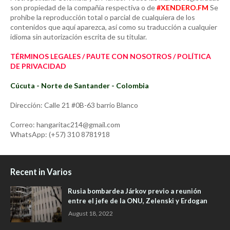
son propiedad de la compañía respectiva o de
#XENDERO.FM
Se
prohíbe la reproducción total o parcial de cualquiera de los
contenidos que aquí aparezca, así como su traducción a cualquier
idioma sin autorización escrita de su titular.
TÉRMINOS LEGALES / PAUTE CON NOSOTROS / POLÍTICA
DE PRIVACIDAD
Cúcuta - Norte de Santander - Colombia
Dirección: Calle 21 #0B-63 barrio Blanco
Correo: hangaritac214@gmail.com
WhatsApp: (+57) 310 8781918
Recent in Varios
Rusia bombardea Járkov previo a reunión
entre el jefe de la ONU, Zelenski y Erdogan
August 18, 2022