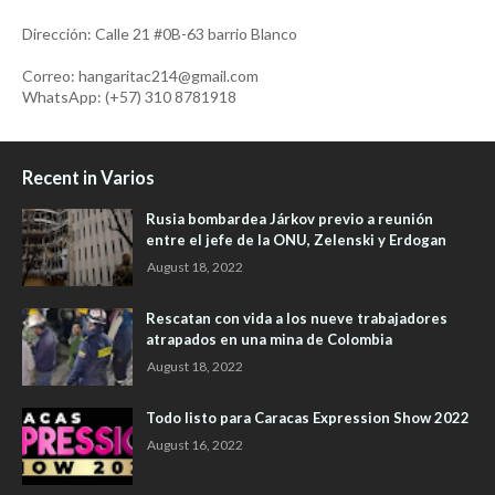
Dirección: Calle 21 #0B-63 barrio Blanco
Correo: hangaritac214@gmail.com
WhatsApp: (+57) 310 8781918
Recent in Varios
Rusia bombardea Járkov previo a reunión
entre el jefe de la ONU, Zelenski y Erdogan
August 18, 2022
Rescatan con vida a los nueve trabajadores
atrapados en una mina de Colombia
August 18, 2022
Todo listo para Caracas Expression Show 2022
August 16, 2022