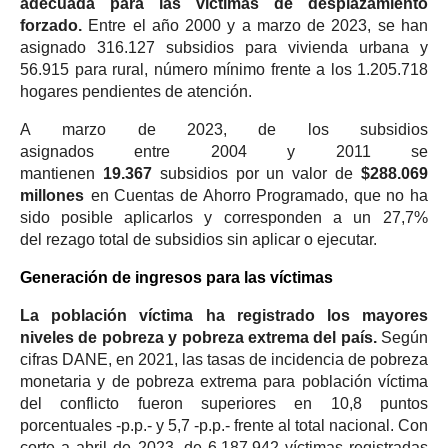
adecuada para las víctimas de desplazamiento
forzado.
Entre el año 2000 y a marzo de 2023, se han
asignado 316.127 subsidios para vivienda urbana y
56.915 para rural, número mínimo frente a los 1.205.718
hogares pendientes de atención.
A
marzo de 2023
, d
e
los
subsidios
asignados
entre
2004
y
2011 se
mantienen
19.367
subsidios por un valor de
$288.069
millones
en
Cuentas de Ahorro
P
rogramado, que no ha
sido posible aplicarlos
y corresponden a un
27,7%
de
l
rezago total de subsidios sin aplicar o ejecutar.
Generación de ingresos para las víctimas
La población víctima ha registrado los mayores
niveles de pobreza y pobreza extrema del país.
Según
cifras DANE, en 2021, las tasas de incidencia de pobreza
monetaria y de pobreza extrema para población víctima
del conflicto fueron superiores en 10,8 puntos
porcentuales -p.p.- y 5,7 -p.p.- frente al total nacional. Con
corte a abril de 2023, de 6.187.942 víctimas registradas