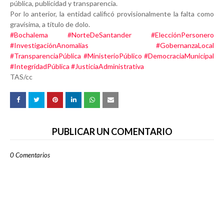
pública, publicidad y transparencia.
Por lo anterior, la entidad calificó provisionalmente la falta como
gravísima, a título de dolo.
#Bochalema
#NorteDeSantander
#ElecciónPersonero
#InvestigaciónAnomalías
#GobernanzaLocal
#TransparenciaPública
#MinisterioPúblico
#DemocraciaMunicipal
#IntegridadPública
#JusticiaAdministrativa
TAS/cc​
PUBLICAR UN COMENTARIO
0 Comentarios