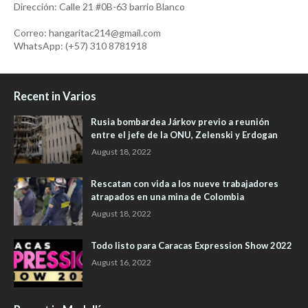
Dirección: Calle 21 #0B-63 barrio Blanco
Correo: hangaritac214@gmail.com
WhatsApp: (+57) 310 8781918
Recent in Varios
Rusia bombardea Járkov previo a reunión
entre el jefe de la ONU, Zelenski y Erdogan
August 18, 2022
Rescatan con vida a los nueve trabajadores
atrapados en una mina de Colombia
August 18, 2022
Todo listo para Caracas Expression Show 2022
August 16, 2022