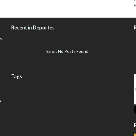
W
Recent in Deportes
n
Error: No Posts Found
Tags
w
R