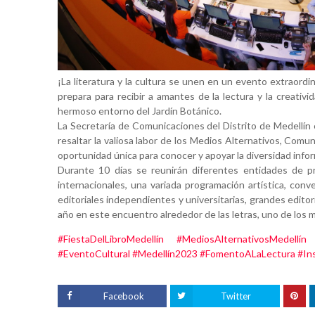
¡La literatura y la cultura se unen en un evento extraordi
prepara para recibir a amantes de la lectura y la creativi
hermoso entorno del Jardín Botánico.
La Secretaría de Comunicaciones del Distrito de Medellín
resaltar la valiosa labor de los Medios Alternativos, Com
oportunidad única para conocer y apoyar la diversidad info
Durante 10 días se reunirán diferentes entidades de pr
internacionales, una variada programación artística, conve
editoriales independientes y universitarias, grandes edito
año en este encuentro alrededor de las letras, uno de los
#FiestaDelLibroMedellín
#MediosAlternativosMedellín
#EventoCultural
#Medellín2023
#FomentoALaLectura
#In
Facebook
Twitter