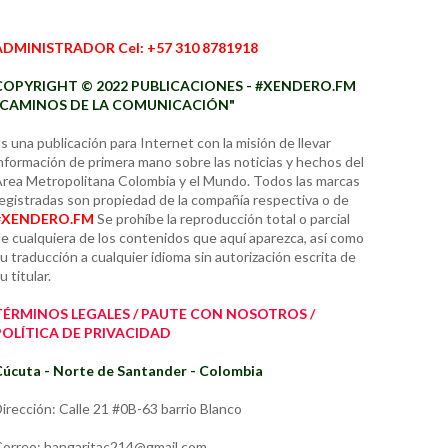
ADMINISTRADOR Cel: +57 310 8781918
COPYRIGHT © 2022 PUBLICACIONES - #XENDERO.FM
"CAMINOS DE LA COMUNICACIÓN"
s una publicación para Internet con la misión de llevar
nformación de primera mano sobre las noticias y hechos del
rea Metropolitana Colombia y el Mundo. Todos las marcas
egistradas son propiedad de la compañía respectiva o de
#XENDERO.FM
Se prohíbe la reproducción total o parcial
e cualquiera de los contenidos que aquí aparezca, así como
u traducción a cualquier idioma sin autorización escrita de
u titular.
TÉRMINOS LEGALES / PAUTE CON NOSOTROS /
POLÍTICA DE PRIVACIDAD
úcuta - Norte de Santander - Colombia
irección: Calle 21 #0B-63 barrio Blanco
orreo: hangaritac214@gmail.com