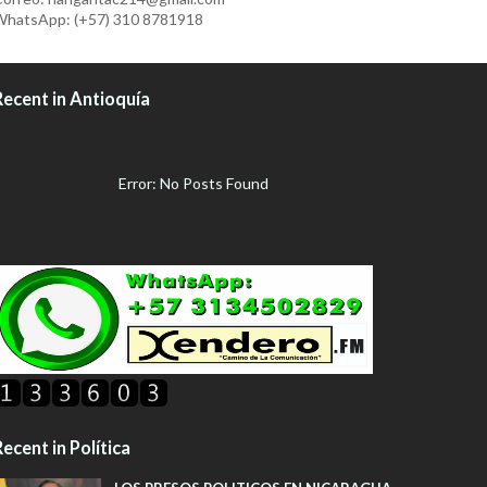
hatsApp: (+57) 310 8781918
Recent in Antioquía
Error: No Posts Found
ecent in Política