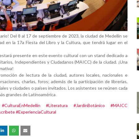
nario! Del 8 al 17 de septiembre de 2023, la ciudad de Medellín se
dad en la 17a Fiesta del Libro y la Cultura, que tendrá lugar en el
 estará presente en este evento cultural con un stand dedicado a
unitarios, Independientes y Ciudadanos (MAICC) de la ciudad. ¡Una
rmativa!
omoción de lectura de la ciudad, autores locales, nacionales e
rsaciones, charlas, foros; además de la participación de librerías,
riales y ciudades o países invitados. Los asistentes se reúnen cada
 más grandes de Latinoamérica
#CulturaEnMedellín
#Literatura
#JardínBotánico
#MAICC
scríbete
#ExperienciaCultural