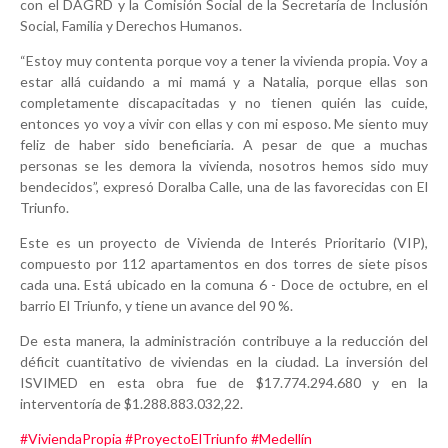
con el DAGRD y la Comisión Social de la Secretaría de Inclusión
Social, Familia y Derechos Humanos.
“Estoy muy contenta porque voy a tener la vivienda propia. Voy a
estar allá cuidando a mi mamá y a Natalia, porque ellas son
completamente discapacitadas y no tienen quién las cuide,
entonces yo voy a vivir con ellas y con mi esposo. Me siento muy
feliz de haber sido beneficiaria. A pesar de que a muchas
personas se les demora la vivienda, nosotros hemos sido muy
bendecidos”, expresó Doralba Calle, una de las favorecidas con El
Triunfo.
Este es un proyecto de Vivienda de Interés Prioritario (VIP),
compuesto por 112 apartamentos en dos torres de siete pisos
cada una. Está ubicado en la comuna 6 - Doce de octubre, en el
barrio El Triunfo, y tiene un avance del 90 %.
De esta manera, la administración contribuye a la reducción del
déficit cuantitativo de viviendas en la ciudad. La inversión del
ISVIMED en esta obra fue de $17.774.294.680 y en la
interventoría de $1.288.883.032,22.
#ViviendaPropia
#ProyectoElTriunfo
#Medellín