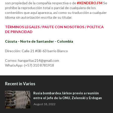
son propiedad de la compañía respectiva o de
#XENDERO.FM
Se
prohíbe la reproducción total o parcial de cualquiera de los
contenidos que aquí aparezca, así como su traducción a cualquier
idioma sin autorización escrita de su titular.
TÉRMINOS LEGALES / PAUTE CON NOSOTROS / POLÍTICA
DE PRIVACIDAD
Cúcuta - Norte de Santander - Colombia
Dirección: Calle 21 #0B-63 barrio Blanco
Correo: hangaritac214@gmail.com
WhatsApp: (+57) 310 8781918
Recent in Varios
Rusia bombardea Járkov previo a reunión
entre el jefe de la ONU, Zelenski y Erdogan
August 18, 2022