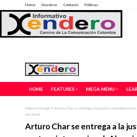
Home
Nosotros
Contacto
Políticas
HOME
FEATURES
MEGA MENU
LEA
Página Principal
Arturo Char se entrega a la justicia colombiana tra
electoral
Arturo Char se entrega a la ju