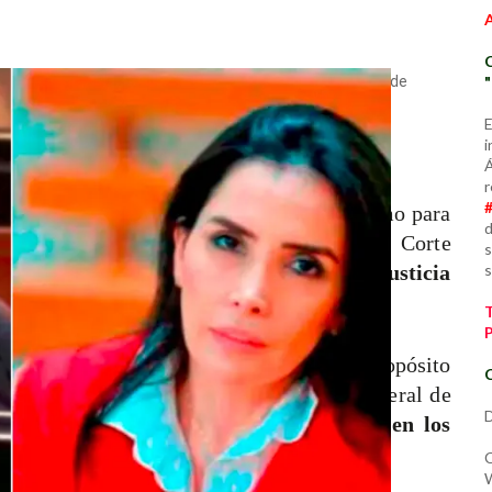
a exsenadora Aída Merlano. Ambos acusados de compra de
E
i
rar a Char?
Á
r
an a Char son lo suficientemente graves como para
d
cierto es que la Sala de Instucción de la Corte
s
s
s considerar que podía obstruir a la justicia
ró orden de captura internacional con el propósito
C
har, y circular roja ante la Secretaría General de
D
 procesado fijó su lugar de residencia en los
va nacionalidad”.
C
W