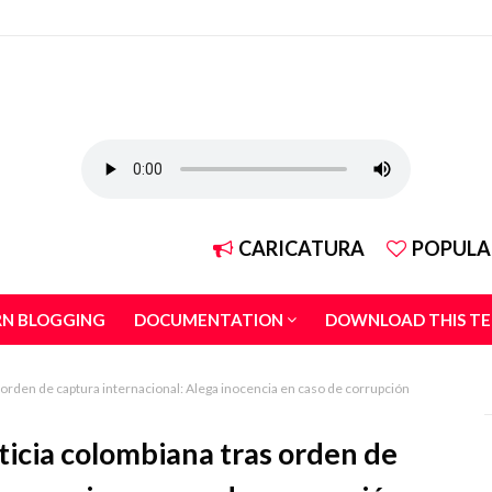
CARICATURA
POPULA
RN BLOGGING
DOCUMENTATION
DOWNLOAD THIS T
s orden de captura internacional: Alega inocencia en caso de corrupción
sticia colombiana tras orden de