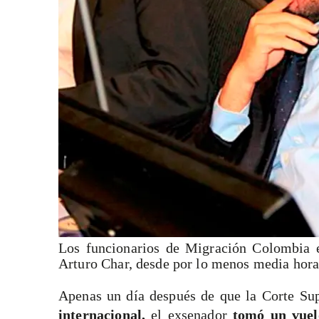
Los funcionarios de Migración Colombia e
Arturo Char, desde por lo menos media hora 
Apenas un día después de que la Corte Su
internacional,
el exsenador
tomó un vuel