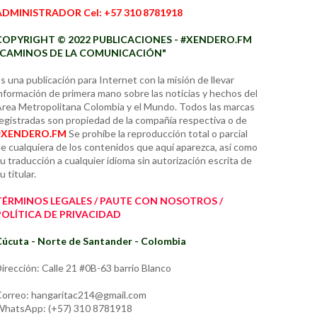
ADMINISTRADOR Cel: +57 310 8781918
COPYRIGHT © 2022 PUBLICACIONES - #XENDERO.FM
"CAMINOS DE LA COMUNICACIÓN"
s una publicación para Internet con la misión de llevar
nformación de primera mano sobre las noticias y hechos del
rea Metropolitana Colombia y el Mundo. Todos las marcas
egistradas son propiedad de la compañía respectiva o de
#XENDERO.FM
Se prohíbe la reproducción total o parcial
e cualquiera de los contenidos que aquí aparezca, así como
u traducción a cualquier idioma sin autorización escrita de
u titular.
TÉRMINOS LEGALES / PAUTE CON NOSOTROS /
POLÍTICA DE PRIVACIDAD
úcuta - Norte de Santander - Colombia
irección: Calle 21 #0B-63 barrio Blanco
orreo: hangaritac214@gmail.com
hatsApp: (+57) 310 8781918