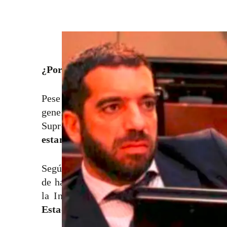
El expresidente del Congreso, Arturo Char, y l
votos. FOTO: COLPRENSA
¿Por qué la Corte Suprema ordenó captu
Pese a que los delitos por los que investig
generar varias reacciones judiciales, lo 
Suprema de Justicia
ordenó su captura tra
estando en libertad.
Según informó el alto tribunal, “la Sala lib
de hacer efectiva la medida contra Arturo C
la Interpol,
debido a que actualmente el
Estados Unidos,
de donde tiene la respecti