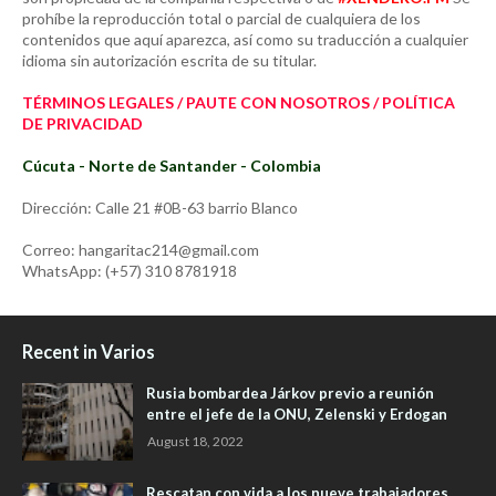
prohíbe la reproducción total o parcial de cualquiera de los
contenidos que aquí aparezca, así como su traducción a cualquier
idioma sin autorización escrita de su titular.
TÉRMINOS LEGALES / PAUTE CON NOSOTROS / POLÍTICA
DE PRIVACIDAD
Cúcuta - Norte de Santander - Colombia
Dirección: Calle 21 #0B-63 barrio Blanco
Correo: hangaritac214@gmail.com
WhatsApp: (+57) 310 8781918
Recent in Varios
Rusia bombardea Járkov previo a reunión
entre el jefe de la ONU, Zelenski y Erdogan
August 18, 2022
Rescatan con vida a los nueve trabajadores