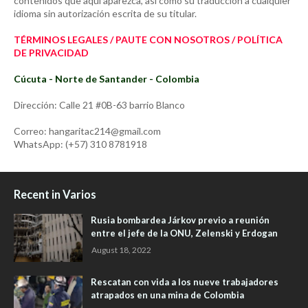
contenidos que aquí aparezca, así como su traducción a cualquier
idioma sin autorización escrita de su titular.
TÉRMINOS LEGALES / PAUTE CON NOSOTROS / POLÍTICA
DE PRIVACIDAD
Cúcuta - Norte de Santander - Colombia
Dirección: Calle 21 #0B-63 barrio Blanco
Correo: hangaritac214@gmail.com
WhatsApp: (+57) 310 8781918
Recent in Varios
Rusia bombardea Járkov previo a reunión
entre el jefe de la ONU, Zelenski y Erdogan
August 18, 2022
Rescatan con vida a los nueve trabajadores
atrapados en una mina de Colombia