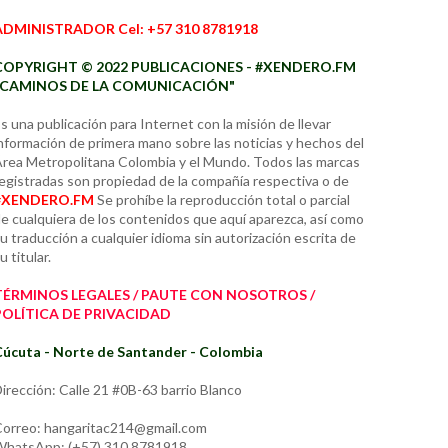
ADMINISTRADOR Cel: +57 310 8781918
COPYRIGHT © 2022 PUBLICACIONES - #XENDERO.FM
"CAMINOS DE LA COMUNICACIÓN"
s una publicación para Internet con la misión de llevar
nformación de primera mano sobre las noticias y hechos del
rea Metropolitana Colombia y el Mundo. Todos las marcas
egistradas son propiedad de la compañía respectiva o de
#XENDERO.FM
Se prohíbe la reproducción total o parcial
e cualquiera de los contenidos que aquí aparezca, así como
u traducción a cualquier idioma sin autorización escrita de
u titular.
TÉRMINOS LEGALES / PAUTE CON NOSOTROS /
POLÍTICA DE PRIVACIDAD
úcuta - Norte de Santander - Colombia
irección: Calle 21 #0B-63 barrio Blanco
orreo: hangaritac214@gmail.com
hatsApp: (+57) 310 8781918