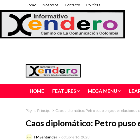
Home
Nosotros
Contacto
Políticas
HOME
FEATURES
MEGA MENU
LEA
Página Principal
Caos diplomático: Petro puso en jaque relaciones c
Caos diplomático: Petro puso e
FMSantander
octubre 16, 2023