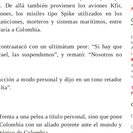
es. De allá también provienen los aviones Kfir,
rones, los misiles tipo Spike utilizados en los
municiones, morteros y sistemas marítimos, entre
iraría a Colombia.
E
i
 contraatacó con un ultimátum peor: “Si hay que
Á
r
srael, las suspendemos”, y remató: “Nosotros no
d
s
s
acción a modo personal y dijo en un tono retador
lta”.
C
D
frenta a una pelea a título personal, sino que pone
a Colombia con un aliado potente ante el mundo y
C
ratégico de Colombia.
W