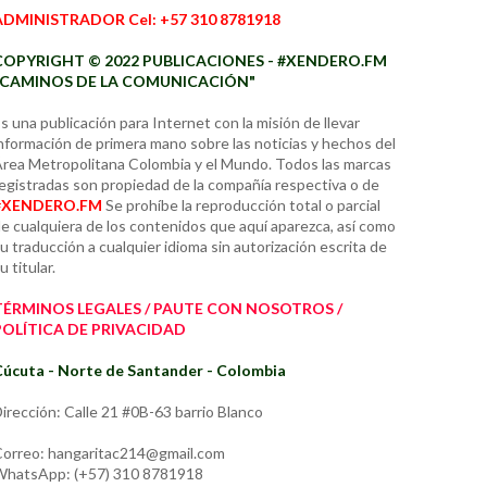
ADMINISTRADOR Cel: +57 310 8781918
COPYRIGHT © 2022 PUBLICACIONES - #XENDERO.FM
"CAMINOS DE LA COMUNICACIÓN"
s una publicación para Internet con la misión de llevar
nformación de primera mano sobre las noticias y hechos del
rea Metropolitana Colombia y el Mundo. Todos las marcas
egistradas son propiedad de la compañía respectiva o de
#XENDERO.FM
Se prohíbe la reproducción total o parcial
e cualquiera de los contenidos que aquí aparezca, así como
u traducción a cualquier idioma sin autorización escrita de
u titular.
TÉRMINOS LEGALES / PAUTE CON NOSOTROS /
POLÍTICA DE PRIVACIDAD
úcuta - Norte de Santander - Colombia
irección: Calle 21 #0B-63 barrio Blanco
orreo: hangaritac214@gmail.com
hatsApp: (+57) 310 8781918