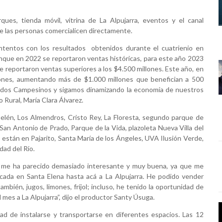
ues, tienda móvil, vitrina de La Alpujarra, eventos y el canal
e las personas comercialicen directamente.
ntentos con los resultados obtenidos durante el cuatrienio en
que en 2022 se reportaron ventas históricas, para este año 2023
 reportaron ventas superiores a los $4.500 millones. Este año, en
lones, aumentando más de $1.000 millones que benefician a 500
rcados Campesinos y sigamos dinamizando la economía de nuestros
o Rural, María Clara Álvarez.
lén, Los Almendros, Cristo Rey, La Floresta, segundo parque de
San Antonio de Prado, Parque de la Vida, plazoleta Nueva Villa del
 están en Pajarito, Santa María de los Ángeles, UVA Ilusión Verde,
dad del Río.
a me ha parecido demasiado interesante y muy buena, ya que me
cada en Santa Elena hasta acá a La Alpujarra. He podido vender
bién, jugos, limones, fríjol; incluso, he tenido la oportunidad de
l mes a La Alpujarra”, dijo el productor Santy Úsuga.
idad de instalarse y transportarse en diferentes espacios. Las 12