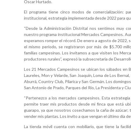
Óscar Hurtado.
El programa tiene cinco modos de comercialización: parq
institucional, estrategia implementada desde 2022 para qu
“Desde la Administración Distrital nos sentimos muy co
nuestro programa institucional Mercados Campesinos. Aun
esperamos romper el récord. De enero a agosto de 2022, se
el mismo periodo, se registraron por más de $5.700 mil
familias campesinas. Los invitamos a que visiten los Me
productores rurales”, expresó la subsecretaria de Desarroll
Los 21 Mercados Campesinos se ubican los sábados en Be
Laureles, Mon y Velarde, San Joaquín, Loma de Los Bernal, 
Aburrá, Country Club, Pilarica y San Germán. Los domingos
San Antonio de Prado, Parques del Río, La Presidenta y Ciu
“Pertenezco a los mercados campesinos. Esta estrategi
permite traer mis productos desde mi finca que está ubi
guarapo, ya que nosotros cosechamos la caña de azúcar; tam
vender mis plantas. Los invito a que vengan el último día de
La tienda móvil cuenta con mobiliario, que tiene la facil