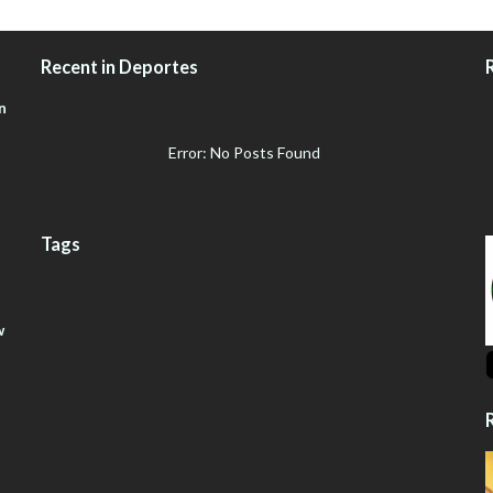
Recent in Deportes
n
Error: No Posts Found
Tags
w
R