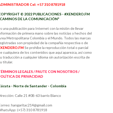
ADMINISTRADOR Cel: +57 310 8781918
COPYRIGHT © 2022 PUBLICACIONES - #XENDERO.FM
"CAMINOS DE LA COMUNICACIÓN"
s una publicación para Internet con la misión de llevar
nformación de primera mano sobre las noticias y hechos del
rea Metropolitana Colombia y el Mundo. Todos las marcas
egistradas son propiedad de la compañía respectiva o de
#XENDERO.FM
Se prohíbe la reproducción total o parcial
e cualquiera de los contenidos que aquí aparezca, así como
u traducción a cualquier idioma sin autorización escrita de
u titular.
TÉRMINOS LEGALES / PAUTE CON NOSOTROS /
POLÍTICA DE PRIVACIDAD
úcuta - Norte de Santander - Colombia
irección: Calle 21 #0B-63 barrio Blanco
orreo: hangaritac214@gmail.com
hatsApp: (+57) 310 8781918