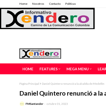
Home
Nosotros
Contacto
Políticas
HOME
FEATURES
MEGA MENU
LEA
Página Principal
Daniel Quintero renunció a la alcaldía de Medellín
Daniel Quintero renunció a la 
FMSantander
octubre 01, 2023