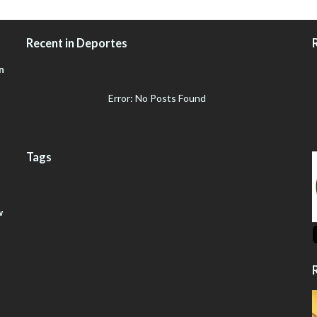
Recent in Deportes
n
Error: No Posts Found
Tags
w
R