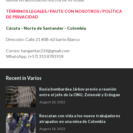
TÉRMINOS LEGALES / PAUTE CON NOSOTROS / POLÍTICA
DE PRIVACIDAD
Cúcuta - Norte de Santander - Colombia
Dirección: Calle 21 #0B-63 barrio Blanco
Correo: hangaritac214@gmail.com
WhatsApp: (+57) 310 8781918
Recent in Varios
Rusia bombardea Járkov previo a reunión
entre el jefe de la ONU, Zelenski y Erdogan
August 18, 2022
Rescatan con vida a los nueve trabajadores
atrapados en una mina de Colombia
August 18, 2022