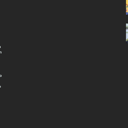
n
n
o
o