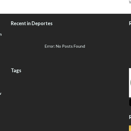
W
Recent in Deportes
n
Error: No Posts Found
Tags
w
R