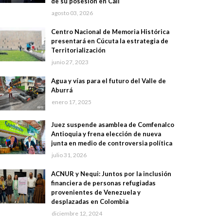
de su posesión en Cali
agosto 03, 2026
Centro Nacional de Memoria Histórica
presentará en Cúcuta la estrategia de
Territorialización
junio 27, 2023
Agua y vías para el futuro del Valle de
Aburrá
enero 17, 2025
Juez suspende asamblea de Comfenalco
Antioquia y frena elección de nueva
junta en medio de controversia política
julio 31, 2026
ACNUR y Nequi: Juntos por la inclusión
financiera de personas refugiadas
provenientes de Venezuela y
desplazadas en Colombia
diciembre 12, 2024