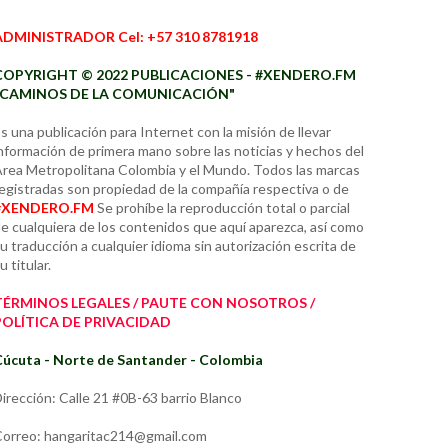
ADMINISTRADOR Cel: +57 310 8781918
COPYRIGHT © 2022 PUBLICACIONES - #XENDERO.FM
"CAMINOS DE LA COMUNICACIÓN"
s una publicación para Internet con la misión de llevar
nformación de primera mano sobre las noticias y hechos del
rea Metropolitana Colombia y el Mundo. Todos las marcas
egistradas son propiedad de la compañía respectiva o de
#XENDERO.FM
Se prohíbe la reproducción total o parcial
e cualquiera de los contenidos que aquí aparezca, así como
u traducción a cualquier idioma sin autorización escrita de
u titular.
TÉRMINOS LEGALES / PAUTE CON NOSOTROS /
POLÍTICA DE PRIVACIDAD
úcuta - Norte de Santander - Colombia
irección: Calle 21 #0B-63 barrio Blanco
orreo: hangaritac214@gmail.com