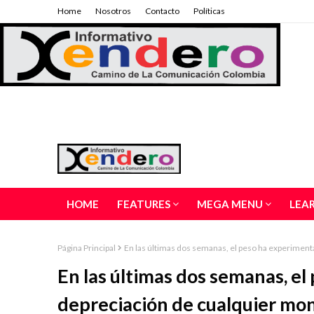
Home
Nosotros
Contacto
Políticas
HOME
FEATURES
MEGA MENU
LEA
Página Principal
En las últimas dos semanas, el peso ha experime
En las últimas dos semanas, e
depreciación de cualquier m