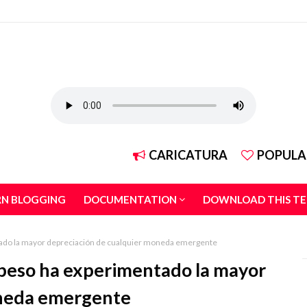
CARICATURA
POPULA
RN BLOGGING
DOCUMENTATION
DOWNLOAD THIS T
ntado la mayor depreciación de cualquier moneda emergente
l peso ha experimentado la mayor
oneda emergente