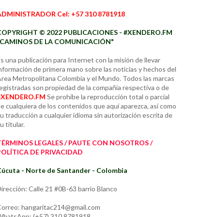
ADMINISTRADOR Cel: +57 310 8781918
COPYRIGHT © 2022 PUBLICACIONES - #XENDERO.FM
"CAMINOS DE LA COMUNICACIÓN"
s una publicación para Internet con la misión de llevar
nformación de primera mano sobre las noticias y hechos del
rea Metropolitana Colombia y el Mundo. Todos las marcas
egistradas son propiedad de la compañía respectiva o de
#XENDERO.FM
Se prohíbe la reproducción total o parcial
e cualquiera de los contenidos que aquí aparezca, así como
u traducción a cualquier idioma sin autorización escrita de
u titular.
TÉRMINOS LEGALES / PAUTE CON NOSOTROS /
POLÍTICA DE PRIVACIDAD
úcuta - Norte de Santander - Colombia
irección: Calle 21 #0B-63 barrio Blanco
orreo: hangaritac214@gmail.com
hatsApp: (+57) 310 8781918