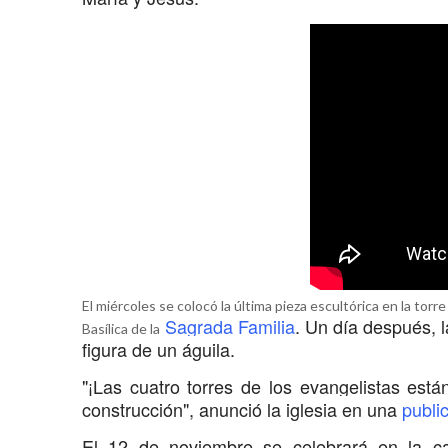
El miércoles se colocó la última pieza escultórica en la to
Sagrada Familia
. Un día después, 
Basílica de la
figura de un águila.
"¡Las cuatro torres de los evangelistas est
construcción", anunció la iglesia en una
publi
El 12 de noviembre se celebrará en la ca