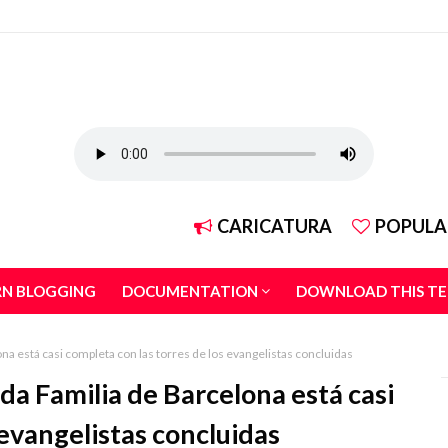
CARICATURA
POPULA
RN BLOGGING
DOCUMENTATION
DOWNLOAD THIS T
ona está casi completa con las torres de los evangelistas concluidas
ada Familia de Barcelona está casi
 evangelistas concluidas