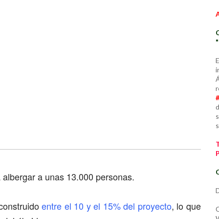
E
i
Á
r
d
s
s
C
 albergar a unas 13.000 personas.
D
construido
entre el 10 y el 15% del proyecto
, lo que
C
W