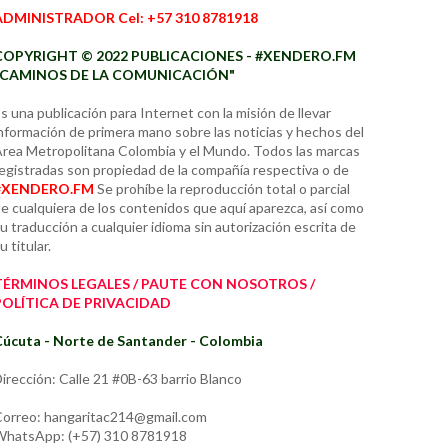
ADMINISTRADOR Cel: +57 310 8781918
COPYRIGHT © 2022 PUBLICACIONES - #XENDERO.FM
"CAMINOS DE LA COMUNICACIÓN"
s una publicación para Internet con la misión de llevar
nformación de primera mano sobre las noticias y hechos del
rea Metropolitana Colombia y el Mundo. Todos las marcas
egistradas son propiedad de la compañía respectiva o de
#XENDERO.FM
Se prohíbe la reproducción total o parcial
e cualquiera de los contenidos que aquí aparezca, así como
u traducción a cualquier idioma sin autorización escrita de
u titular.
TÉRMINOS LEGALES / PAUTE CON NOSOTROS /
POLÍTICA DE PRIVACIDAD
úcuta - Norte de Santander - Colombia
irección: Calle 21 #0B-63 barrio Blanco
orreo: hangaritac214@gmail.com
hatsApp: (+57) 310 8781918