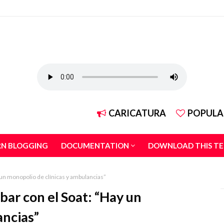
CARICATURA
POPULA
RN BLOGGING
DOCUMENTATION
DOWNLOAD THIS T
 un monopolio de clínicas y ambulancias”
bar con el Soat: “Hay un
ancias”