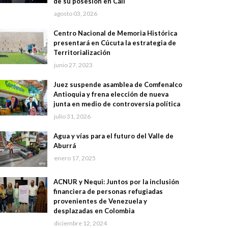
de su posesión en Cali
agosto 03, 2026
Centro Nacional de Memoria Histórica
presentará en Cúcuta la estrategia de
Territorialización
junio 27, 2023
Juez suspende asamblea de Comfenalco
Antioquia y frena elección de nueva
junta en medio de controversia política
julio 31, 2026
Agua y vías para el futuro del Valle de
Aburrá
enero 17, 2025
ACNUR y Nequi: Juntos por la inclusión
financiera de personas refugiadas
provenientes de Venezuela y
desplazadas en Colombia
diciembre 12, 2024