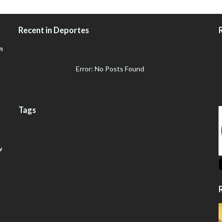
Recent in Deportes
n
Error: No Posts Found
Tags
w
R