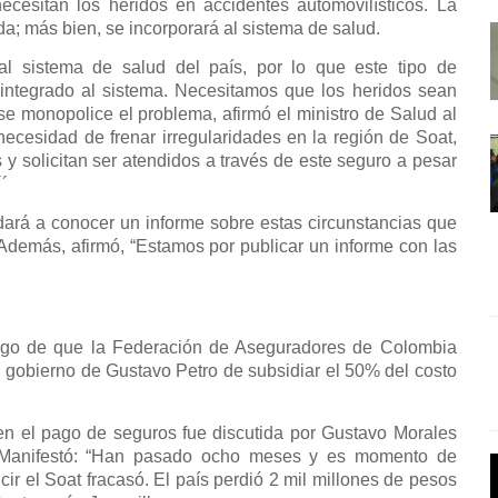
ecesitan los heridos en accidentes automovilísticos. La
; más bien, se incorporará al sistema de salud.
al sistema de salud del país, por lo que este tipo de
 integrado al sistema. Necesitamos que los heridos sean
se monopolice el problema, afirmó el ministro de Salud al
a necesidad de frenar irregularidades en la región de Soat,
y solicitan ser atendidos a través de este seguro a pesar
´´
ará a conocer un informe sobre estas circunstancias que
Además, afirmó, “Estamos por publicar un informe con las
uego de que la Federación de Aseguradores de Colombia
el gobierno de Gustavo Petro de subsidiar el 50% del costo
 en el pago de seguros fue discutida por Gustavo Morales
. Manifestó: “Han pasado ocho meses y es momento de
r el Soat fracasó. El país perdió 2 mil millones de pesos