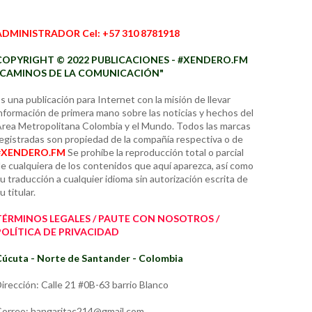
ADMINISTRADOR Cel: +57 310 8781918
COPYRIGHT © 2022 PUBLICACIONES - #XENDERO.FM
"CAMINOS DE LA COMUNICACIÓN"
s una publicación para Internet con la misión de llevar
nformación de primera mano sobre las noticias y hechos del
rea Metropolitana Colombia y el Mundo. Todos las marcas
egistradas son propiedad de la compañía respectiva o de
#XENDERO.FM
Se prohíbe la reproducción total o parcial
e cualquiera de los contenidos que aquí aparezca, así como
u traducción a cualquier idioma sin autorización escrita de
u titular.
TÉRMINOS LEGALES / PAUTE CON NOSOTROS /
POLÍTICA DE PRIVACIDAD
úcuta - Norte de Santander - Colombia
irección: Calle 21 #0B-63 barrio Blanco
orreo: hangaritac214@gmail.com