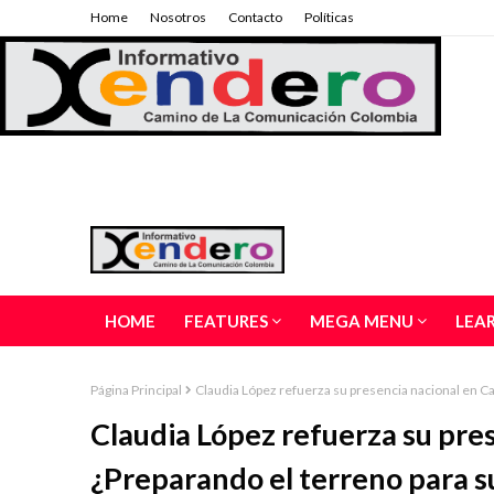
Home
Nosotros
Contacto
Políticas
HOME
FEATURES
MEGA MENU
LEA
Página Principal
Claudia López refuerza su presencia nacional en Ca
Claudia López refuerza su pres
¿Preparando el terreno para s