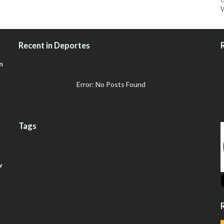
W
Recent in Deportes
n
Error: No Posts Found
Tags
w
R