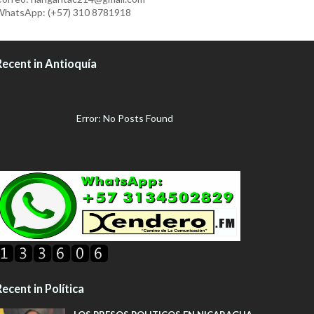
hatsApp: (+57) 310 8781918
Recent in Antioquía
Error: No Posts Found
ecent in Política