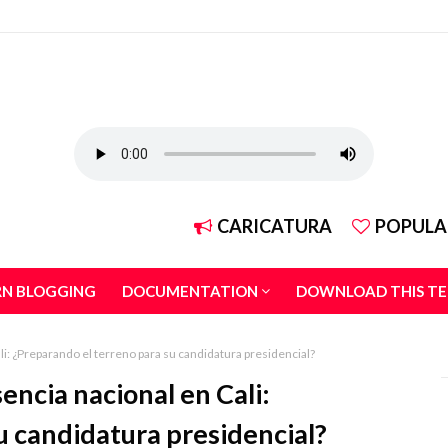
CARICATURA
POPULA
RN BLOGGING
DOCUMENTATION
DOWNLOAD THIS T
li: ¿Preparando el terreno para su candidatura presidencial?
encia nacional en Cali:
u candidatura presidencial?