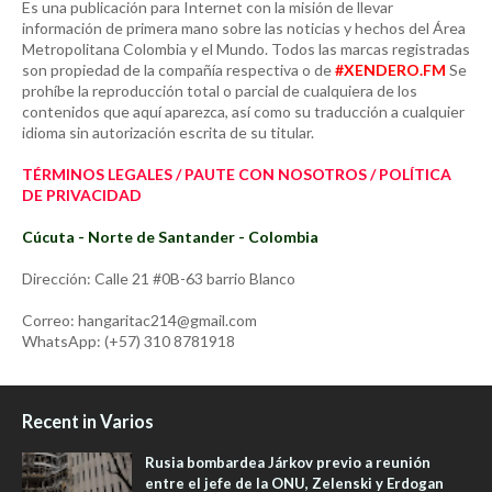
Es una publicación para Internet con la misión de llevar
información de primera mano sobre las noticias y hechos del Área
Metropolitana Colombia y el Mundo. Todos las marcas registradas
son propiedad de la compañía respectiva o de
#XENDERO.FM
Se
prohíbe la reproducción total o parcial de cualquiera de los
contenidos que aquí aparezca, así como su traducción a cualquier
idioma sin autorización escrita de su titular.
TÉRMINOS LEGALES / PAUTE CON NOSOTROS / POLÍTICA
DE PRIVACIDAD
Cúcuta - Norte de Santander - Colombia
Dirección: Calle 21 #0B-63 barrio Blanco
Correo: hangaritac214@gmail.com
WhatsApp: (+57) 310 8781918
Recent in Varios
Rusia bombardea Járkov previo a reunión
entre el jefe de la ONU, Zelenski y Erdogan