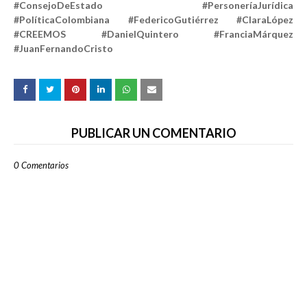
#ConsejoDeEstado #PersoneríaJurídica
#PolíticaColombiana #FedericoGutiérrez #ClaraLópez
#CREEMOS #DanielQuintero #FranciaMárquez
#JuanFernandoCristo
PUBLICAR UN COMENTARIO
0 Comentarios