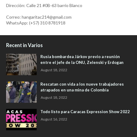
Dirección: Calle 21 #0B-63 barrio Blanco
Correo: hangaritac214@gmail.com
WhatsApp: (+57) 310 8781918
Recent in Varios
Rusia bombardea Járkov previo a reunión
entre el jefe de la ONU, Zelenski y Erdogan
August 18, 2022
Rescatan con vida a los nueve trabajadores
atrapados en una mina de Colombia
August 18, 2022
Todo listo para Caracas Expression Show 2022
August 16, 2022