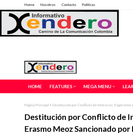
Home
Nosotros
Contacto
Políticas
HOME
FEATURES
MEGA MENU
LEA
Página Principal
Destitución por Conflicto de Intereses: Exgerente
Destitución por Conflicto de I
Erasmo Meoz Sancionado por 