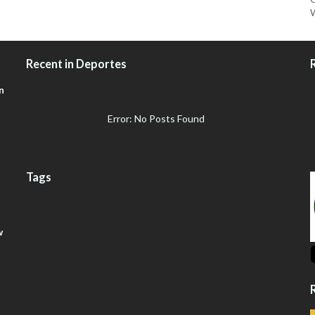
W
Recent in Deportes
n
Error: No Posts Found
Tags
w
R