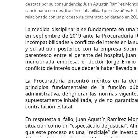
destaca por su contundencia: Juan Agustín Ramírez Montoy
sancionado con destitución e inhabilidad por diez años. Est
relacionado con un proceso de contratación datado en 201
La medida disciplinaria se fundamenta en una 
en septiembre de 2019 ante la Procuraduría Re
incompatibilidades y conflicto de interés en la s
y su adición posterior, con la empresa Socima
parentesco entre el gerente del hospital, Jua
mencionada empresa, el doctor Jorge Emilio
conflicto de interés que debería haber llevado a 
La Procuraduría encontró méritos en la den
principios fundamentales de la función pú
administrativa, de ignorar las normas vigente
supuestamente inhabilitada, y de no garantizar
contratación estatal.
En respuesta al fallo, Juan Agustín Ramírez Mo
situación como un "espectáculo de justicia". Af
que este proceso es una "reciclaje" de investi