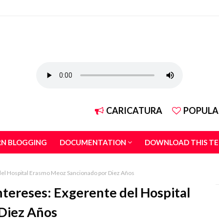
CARICATURA
POPULA
RN BLOGGING
DOCUMENTATION
DOWNLOAD THIS T
 del Hospital Erasmo Meoz Sancionado por Diez Años
ntereses: Exgerente del Hospital
Diez Años