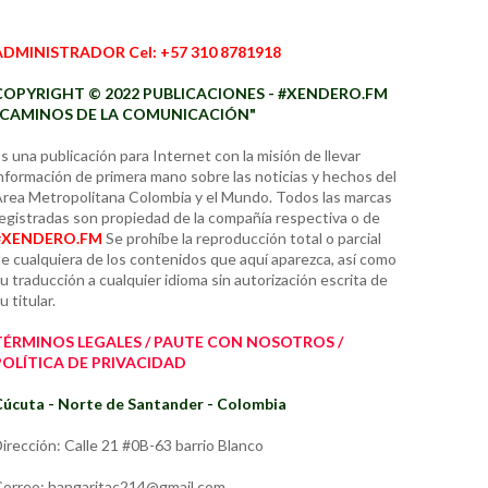
ADMINISTRADOR Cel: +57 310 8781918
COPYRIGHT © 2022 PUBLICACIONES - #XENDERO.FM
"CAMINOS DE LA COMUNICACIÓN"
s una publicación para Internet con la misión de llevar
nformación de primera mano sobre las noticias y hechos del
rea Metropolitana Colombia y el Mundo. Todos las marcas
egistradas son propiedad de la compañía respectiva o de
#XENDERO.FM
Se prohíbe la reproducción total o parcial
e cualquiera de los contenidos que aquí aparezca, así como
u traducción a cualquier idioma sin autorización escrita de
u titular.
TÉRMINOS LEGALES / PAUTE CON NOSOTROS /
POLÍTICA DE PRIVACIDAD
úcuta - Norte de Santander - Colombia
irección: Calle 21 #0B-63 barrio Blanco
orreo: hangaritac214@gmail.com