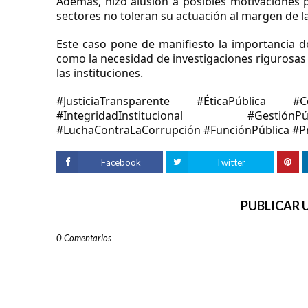
Además, hizo alusión a posibles motivaciones po
sectores no toleran su actuación al margen de l
Este caso pone de manifiesto la importancia de 
como la necesidad de investigaciones rigurosas p
las instituciones.
#JusticiaTransparente #ÉticaPública #Co
#IntegridadInstitucional #GestiónPú
#LuchaContraLaCorrupción #FunciónPública #
Facebook
Twitter
PUBLICAR
0 Comentarios