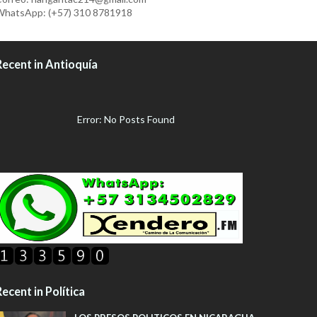
hatsApp: (+57) 310 8781918
Recent in Antioquía
Error: No Posts Found
ecent in Política