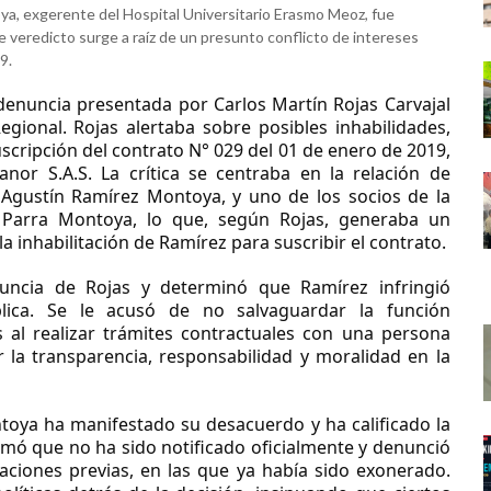
a, exgerente del Hospital Universitario Erasmo Meoz, fue
e veredicto surge a raíz de un presunto conflicto de intereses
9.
denuncia presentada por Carlos Martín Rojas Carvajal
gional. Rojas alertaba sobre posibles inhabilidades,
uscripción del contrato N° 029 del 01 de enero de 2019,
nor S.A.S. La crítica se centraba en la relación de
n Agustín Ramírez Montoya, y uno de los socios de la
 Parra Montoya, lo que, según Rojas, generaba un
la inhabilitación de Ramírez para suscribir el contrato.
uncia de Rojas y determinó que Ramírez infringió
blica. Se le acusó de no salvaguardar la función
s al realizar trámites contractuales con una persona
 la transparencia, responsabilidad y moralidad en la
ntoya ha manifestado su desacuerdo y ha calificado la
irmó que no ha sido notificado oficialmente y denunció
gaciones previas, en las que ya había sido exonerado.