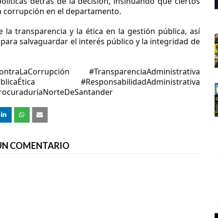
líticas detrás de la decisión, insinuando que ciertos
a corrupción en el departamento.
la transparencia y la ética en la gestión pública, así
ara salvaguardar el interés público y la integridad de
ntraLaCorrupción #TransparenciaAdministrativa
blicaÉtica #ResponsabilidadAdministrativa
ProcuraduríaNorteDeSantander
 UN COMENTARIO