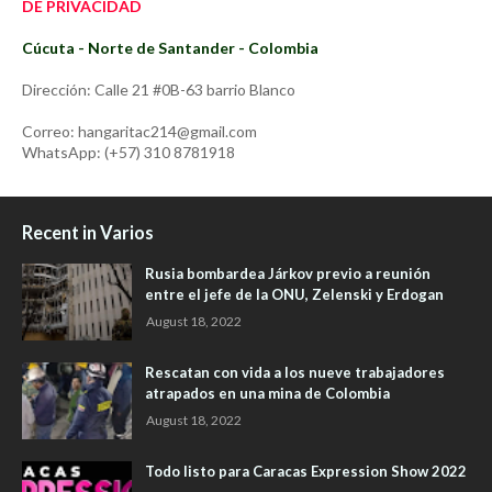
DE PRIVACIDAD
Cúcuta - Norte de Santander - Colombia
Dirección: Calle 21 #0B-63 barrio Blanco
Correo: hangaritac214@gmail.com
WhatsApp: (+57) 310 8781918
Recent in Varios
Rusia bombardea Járkov previo a reunión
entre el jefe de la ONU, Zelenski y Erdogan
August 18, 2022
Rescatan con vida a los nueve trabajadores
atrapados en una mina de Colombia
August 18, 2022
Todo listo para Caracas Expression Show 2022