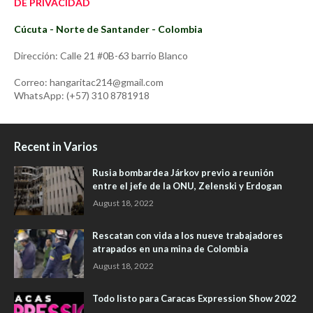
DE PRIVACIDAD
Cúcuta - Norte de Santander - Colombia
Dirección: Calle 21 #0B-63 barrio Blanco
Correo: hangaritac214@gmail.com
WhatsApp: (+57) 310 8781918
Recent in Varios
Rusia bombardea Járkov previo a reunión
entre el jefe de la ONU, Zelenski y Erdogan
August 18, 2022
Rescatan con vida a los nueve trabajadores
atrapados en una mina de Colombia
August 18, 2022
Todo listo para Caracas Expression Show 2022