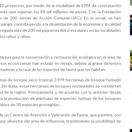
10 proyectos, por medio de la modalidad de EPM de contratación
ones que superan los 80 mil millones de pesos. Con la Fundación
to de 200 Juntas de Acción Comunal (JAC). En lo social, se han
uango, contribuyendo a la dinamización de la economía y la calidad
tregado más de 200 mil paquetes (kits) escolares en las localidades
los niños y niñas.
reas para la conservación y restauración ecológica en el área de
osos ecosistemas han estado en riesgo, debido al grave deterioro
e maderas y la caza de las especies de fauna que los habitan.
reas de bosque seco tropical, 3.979 hectáreas de bosque húmedo
 Sin duda, estas hectáreas de bosques restaurados se convierten
ad de la región. Precisamente y, de acuerdo con lo anterior, desde
a la producción de plántulas de especies nativas de los bosques
viduos de 30 especies protegidas.
e un Centro de Atención y Valoración de Fauna, que permite, con
na silvestre del área de influencia, brindándoles la posibilidad de