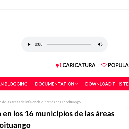
CARICATURA
POPULA
RN BLOGGING
DOCUMENTATION
DOWNLOAD THIS T
s de las áreas de influencia e interés de Hidroituango
a en los 16 municipios de las áreas
roituango