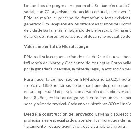
Los hechos de progreso no paran ahí. Se han ejecutado 2
social, con 70 organismos de acción comunal, con inversi
EPM se realizó el proceso de formación y fortalecimien
generado 8 mil empleos en los diferentes tramos de Hidroit
de vida de las familias. Y hablando de bienestar, EPM ha en
del área de interés, potenciando el desarrollo educativo de 
Valor ambiental de Hidroituango
EPM realiza la compensación de más de 24 mil nuevas hectá
influencia del Norte y Occidente de Antioquia. Estos vali
por la ganadería intensiva, la minería ilegal, la extracción d
Para hacer la compensación,
EPM adquirió 13.020 hectá
tropical y 3.850 hectáreas de bosque húmedo premontano.
en una oportunidad para la conservación de la biodiversid
hace 8 años, en Hidroituango se cuenta con un vivero par
seco y húmedo tropical. Cada año se siembran 300 mil indi
Desde la construcción del proyecto,
EPM ha dispuesto d
profesionales especializados, atender los individuos de fau
tratamiento, recuperación y regreso a su hábitat natural.