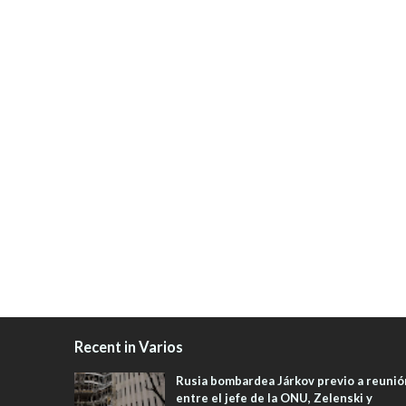
Recent in Varios
Rusia bombardea Járkov previo a reunió
entre el jefe de la ONU, Zelenski y