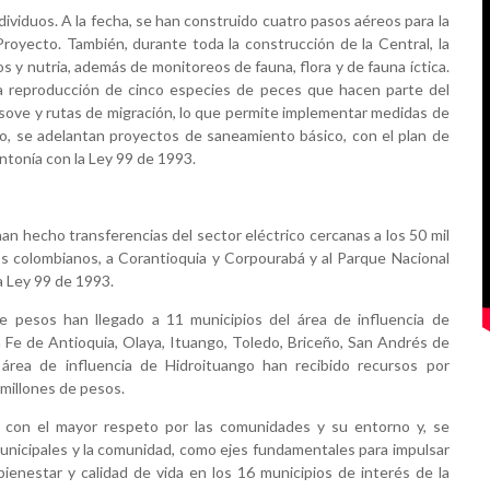
ividuos. A la fecha, se han construido cuatro pasos aéreos para la
 Proyecto. También, durante toda la construcción de la Central, la
s y nutria, además de monitoreos de fauna, flora y de fauna íctica.
la reproducción de cinco especies de peces que hacen parte del
esove y rutas de migración, lo que permite implementar medidas de
o, se adelantan proyectos de saneamiento básico, con el plan de
intonía con la Ley 99 de 1993.
an hecho transferencias del sector eléctrico cercanas a los 50 mil
s colombianos, a Corantioquia y Corpourabá y al Parque Nacional
a Ley 99 de 1993.
de pesos han llegado a 11 municipios del área de influencia de
ta Fe de Antioquia, Olaya, Ituango, Toledo, Briceño, San Andrés de
 área de influencia de Hidroituango han recibido recursos por
 millones de pesos.
y con el mayor respeto por las comunidades y su entorno y, se
unicipales y la comunidad, como ejes fundamentales para impulsar
r bienestar y calidad de vida en los 16 municipios de interés de la