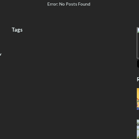
Error: No Posts Found
Tags
w
R