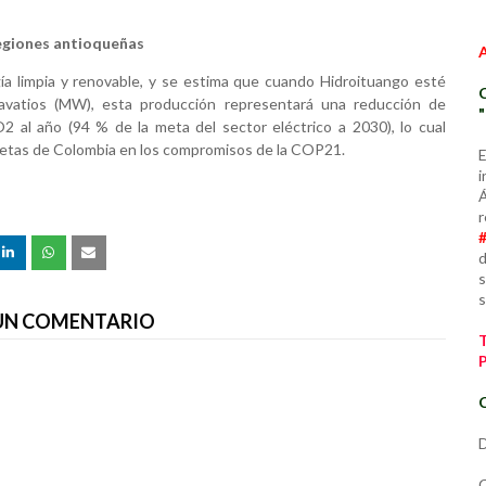
regiones antioqueñas
gía limpia y renovable, y se estima que cuando Hidroituango esté
vatios (MW), esta producción representará una reducción de
 al año (94 % de la meta del sector eléctrico a 2030), lo cual
 metas de Colombia en los compromisos de la COP21.
E
i
Á
r
d
s
s
 UN COMENTARIO
C
D
C