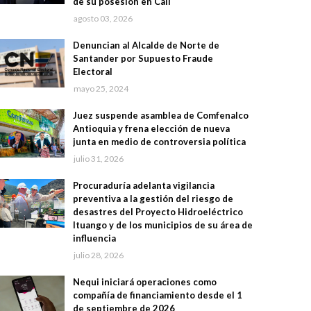
de su posesión en Cali
agosto 03, 2026
Denuncian al Alcalde de Norte de
Santander por Supuesto Fraude
Electoral
mayo 25, 2024
Juez suspende asamblea de Comfenalco
Antioquia y frena elección de nueva
junta en medio de controversia política
julio 31, 2026
Procuraduría adelanta vigilancia
preventiva a la gestión del riesgo de
desastres del Proyecto Hidroeléctrico
Ituango y de los municipios de su área de
influencia
julio 28, 2026
Nequi iniciará operaciones como
compañía de financiamiento desde el 1
de septiembre de 2026