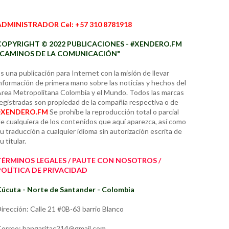
ADMINISTRADOR Cel: +57 310 8781918
COPYRIGHT © 2022 PUBLICACIONES - #XENDERO.FM
"CAMINOS DE LA COMUNICACIÓN"
s una publicación para Internet con la misión de llevar
nformación de primera mano sobre las noticias y hechos del
rea Metropolitana Colombia y el Mundo. Todos las marcas
egistradas son propiedad de la compañía respectiva o de
#XENDERO.FM
Se prohíbe la reproducción total o parcial
e cualquiera de los contenidos que aquí aparezca, así como
u traducción a cualquier idioma sin autorización escrita de
u titular.
TÉRMINOS LEGALES / PAUTE CON NOSOTROS /
POLÍTICA DE PRIVACIDAD
úcuta - Norte de Santander - Colombia
irección: Calle 21 #0B-63 barrio Blanco
orreo: hangaritac214@gmail.com