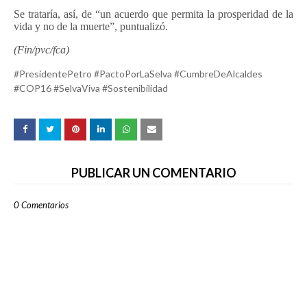
Se trataría, así, de “un acuerdo que permita la prosperidad de la
vida y no de la muerte”, puntualizó.
(Fin/pvc/fca)
#PresidentePetro #PactoPorLaSelva #CumbreDeAlcaldes
#COP16 #SelvaViva #Sostenibilidad
PUBLICAR UN COMENTARIO
0 Comentarios