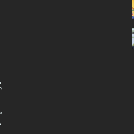
n
n
o
o