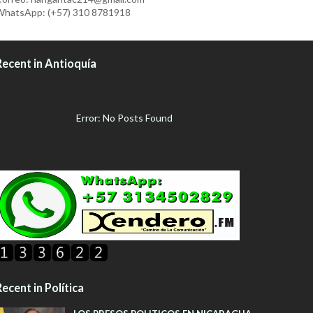
hatsApp: (+57) 310 8781918
Recent in Antioquía
Error: No Posts Found
ecent in Política