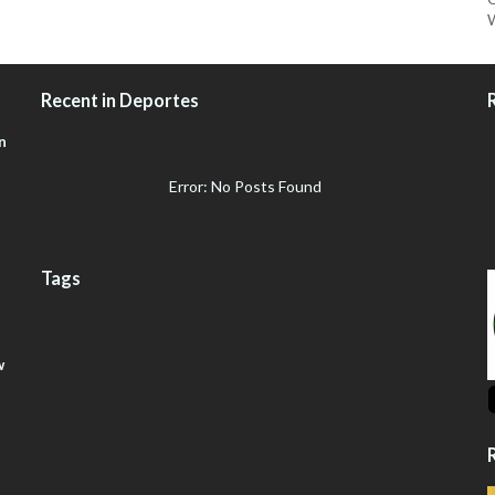
W
Recent in Deportes
n
Error: No Posts Found
Tags
w
R