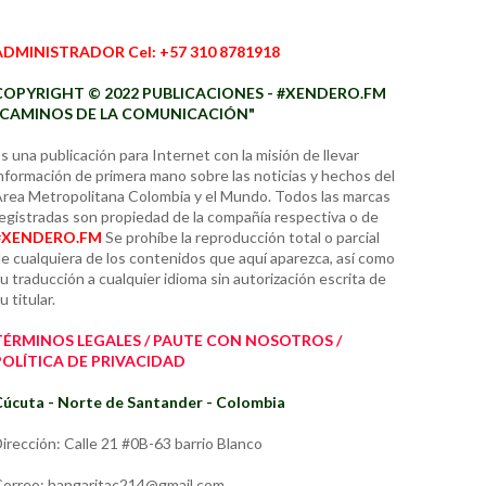
ADMINISTRADOR Cel: +57 310 8781918
COPYRIGHT © 2022 PUBLICACIONES - #XENDERO.FM
"CAMINOS DE LA COMUNICACIÓN"
s una publicación para Internet con la misión de llevar
nformación de primera mano sobre las noticias y hechos del
rea Metropolitana Colombia y el Mundo. Todos las marcas
egistradas son propiedad de la compañía respectiva o de
#XENDERO.FM
Se prohíbe la reproducción total o parcial
e cualquiera de los contenidos que aquí aparezca, así como
u traducción a cualquier idioma sin autorización escrita de
u titular.
TÉRMINOS LEGALES / PAUTE CON NOSOTROS /
POLÍTICA DE PRIVACIDAD
úcuta - Norte de Santander - Colombia
irección: Calle 21 #0B-63 barrio Blanco
orreo: hangaritac214@gmail.com