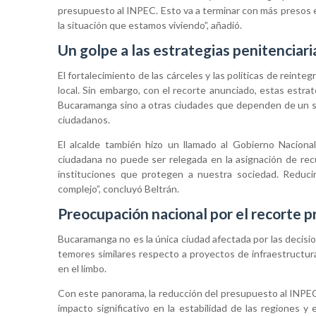
presupuesto al INPEC. Esto va a terminar con más presos e
la situación que estamos viviendo”, añadió.
Un golpe a las estrategias penitenciari
El fortalecimiento de las cárceles y las políticas de reinte
local. Sin embargo, con el recorte anunciado, estas estr
Bucaramanga sino a otras ciudades que dependen de un sis
ciudadanos.
El alcalde también hizo un llamado al Gobierno Naciona
ciudadana no puede ser relegada en la asignación de recu
instituciones que protegen a nuestra sociedad. Reduc
complejo”, concluyó Beltrán.
Preocupación nacional por el recorte 
Bucaramanga no es la única ciudad afectada por las decis
temores similares respecto a proyectos de infraestructura
en el limbo.
Con este panorama, la reducción del presupuesto al INPEC 
impacto significativo en la estabilidad de las regiones y