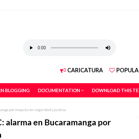
CARICATURA
POPULA
RN BLOGGING
DOCUMENTATION
DOWNLOAD THIS T
nga por impacto en seguridad y justicia
C: alarma en Bucaramanga por
a