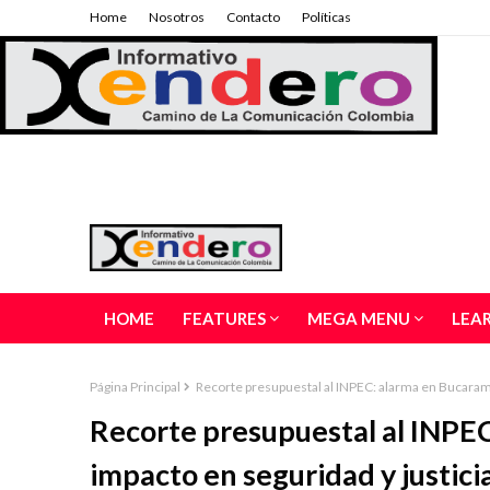
Home
Nosotros
Contacto
Políticas
HOME
FEATURES
MEGA MENU
LEA
Página Principal
Recorte presupuestal al INPEC: alarma en Bucarama
Recorte presupuestal al INPE
impacto en seguridad y justici