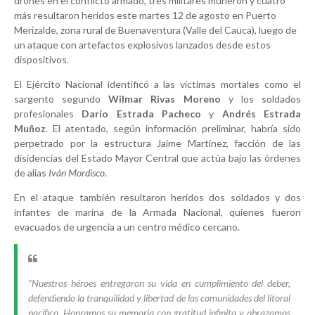
drones en el conflicto armado, tres militares murieron y cuatro
más resultaron heridos este martes 12 de agosto en Puerto
Merizalde, zona rural de Buenaventura (Valle del Cauca), luego de
un ataque con artefactos explosivos lanzados desde estos
dispositivos.
El Ejército Nacional identificó a las víctimas mortales como el
sargento segundo
Wilmar Rivas Moreno
y los soldados
profesionales
Darío Estrada Pacheco
y
Andrés Estrada
Muñoz
. El atentado, según información preliminar, habría sido
perpetrado por la estructura Jaime Martínez, facción de las
disidencias del Estado Mayor Central que actúa bajo las órdenes
de alias
Iván Mordisco
.
En el ataque también resultaron heridos dos soldados y dos
infantes de marina de la Armada Nacional, quienes fueron
evacuados de urgencia a un centro médico cercano.
“Nuestros héroes entregaron su vida en cumplimiento del deber,
defendiendo la tranquilidad y libertad de las comunidades del litoral
pacífico. Honramos su memoria con gratitud infinita y abrazamos