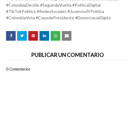
#ColombiaDecide #SegundaVuelta #PolíticaDigital
#TikTokPolítico #RedesSociales #JuventudYPolítica
#ColombiaVota #CepedaPresidente #DemocraciaDigita
PUBLICAR UN COMENTARIO
0 Comentarios