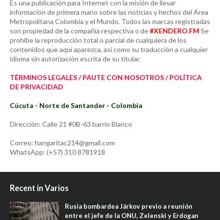
Es una publicación para Internet con la misión de llevar
información de primera mano sobre las noticias y hechos del Área
Metropolitana Colombia y el Mundo. Todos las marcas registradas
son propiedad de la compañía respectiva o de
#XENDERO.FM
Se
prohíbe la reproducción total o parcial de cualquiera de los
contenidos que aquí aparezca, así como su traducción a cualquier
idioma sin autorización escrita de su titular.
TÉRMINOS LEGALES / PAUTE CON NOSOTROS / POLÍTICA
DE PRIVACIDAD
Cúcuta - Norte de Santander - Colombia
Dirección: Calle 21 #0B-63 barrio Blanco
Correo: hangaritac214@gmail.com
WhatsApp: (+57) 310 8781918
Recent in Varios
Rusia bombardea Járkov previo a reunión
entre el jefe de la ONU, Zelenski y Erdogan