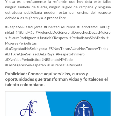
Y esa es, precisamente, la reflexión que hoy deja este fallo:
ningún símbolo de fuerza, ningún rugido de campaña y ninguna
estrategia publicitaria pueden estar por encima del respeto
debido a las mujeres y a la prensa libre.
#RespetoALasMujeres #LibertadDePrensa #PeriodismoConDig
nidad #NiUnaMás #ViolenciaDeGénero #DerechosDeLasMujere
s #LauraRodríguez #JusticiaYRespeto #PeriodistasSinMiedo #
MujeresPeriodistas
#LaDignidadNoSeNegocia #SiNosTocanAUnaNosTocanATodas
#ElTigreQueSePasóDeLaRaya #RespetoPrimero
#DignidadPeriodística #NiSilencioNiMiedo
#LasMujeresSeRespetan #LaPrensaSeRespeta
Publicidad: Conoce aquí servicios, cursos y
oportunidades que transforman vidas y fortalecen el
talento colombiano.