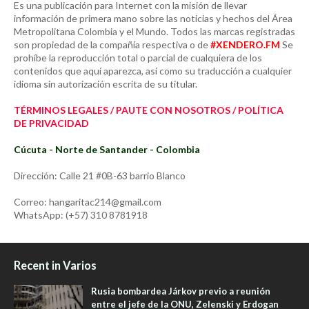
Es una publicación para Internet con la misión de llevar
información de primera mano sobre las noticias y hechos del Área
Metropolitana Colombia y el Mundo. Todos las marcas registradas
son propiedad de la compañía respectiva o de
#XENDERO.FM
Se
prohíbe la reproducción total o parcial de cualquiera de los
contenidos que aquí aparezca, así como su traducción a cualquier
idioma sin autorización escrita de su titular.
TÉRMINOS LEGALES / PAUTE CON NOSOTROS / POLÍTICA
DE PRIVACIDAD
Cúcuta - Norte de Santander - Colombia
Dirección: Calle 21 #0B-63 barrio Blanco
Correo: hangaritac214@gmail.com
WhatsApp: (+57) 310 8781918
Recent in Varios
Rusia bombardea Járkov previo a reunión
entre el jefe de la ONU, Zelenski y Erdogan