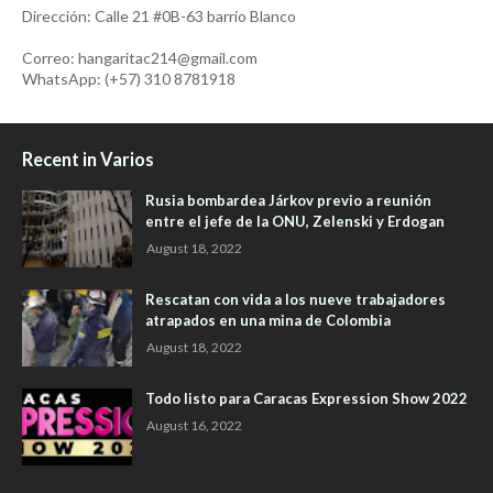
Dirección: Calle 21 #0B-63 barrio Blanco
Correo: hangaritac214@gmail.com
WhatsApp: (+57) 310 8781918
Recent in Varios
Rusia bombardea Járkov previo a reunión
entre el jefe de la ONU, Zelenski y Erdogan
August 18, 2022
Rescatan con vida a los nueve trabajadores
atrapados en una mina de Colombia
August 18, 2022
Todo listo para Caracas Expression Show 2022
August 16, 2022