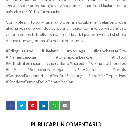
Décadas después, su hijo volvió a poner el apellido Haaland en lo
más alto del fútbol internacional.
Con goles, títulos y una ambición inagotable, el delantero que
alguna vez soñó con dedicarse a la música terminó convirtiéndose
en uno de los futbolistas más temidos del planeta y en el símbolo
de una nueva generación del fútbol mundial.
#ErlingHaaland #Haaland #Noruega #ManchesterCity
#PremierLeague #ChampionsLeague #Fútbol
#FutbolInternacional #Goleador #Androide #Vikingo #Deportes
#FIFA #SelecciónNoruega #PepGuardiola #Leeds
#BorussiaDortmund #RedBullSalzburg #NoticiasDeportivas
#XenderoCaminoDeLaComunicación
PUBLICAR UN COMENTARIO