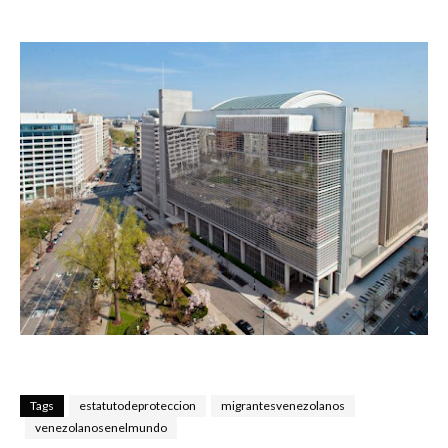
Tags
estatutodeproteccion
migrantesvenezolanos
venezolanosenelmundo