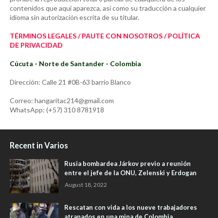
contenidos que aquí aparezca, así como su traducción a cualquier
idioma sin autorización escrita de su titular.
TÉRMINOS LEGALES / PAUTE CON NOSOTROS / POLÍTICA
DE PRIVACIDAD
Cúcuta - Norte de Santander - Colombia
Dirección: Calle 21 #0B-63 barrio Blanco
Correo: hangaritac214@gmail.com
WhatsApp: (+57) 310 8781918
Recent in Varios
Rusia bombardea Járkov previo a reunión
entre el jefe de la ONU, Zelenski y Erdogan
August 18, 2022
Rescatan con vida a los nueve trabajadores
atrapados en una mina de Colombia