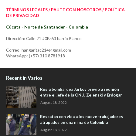
TÉRMINOS LEGALES / PAUTE CON NOSOTROS / POLÍTICA
DE PRIVACIDAD
Cúcuta - Norte de Santander - Colombia
Dirección: Calle 21 #0B-63 barrio Blanco
Correo: hangaritac214@gmail.com
WhatsApp: (+57) 310 8781918
Recent in Varios
Rusia bombardea Járkov previo a reunión
entre el jefe de la ONU, Zelenski y Erdogan
August 18, 2022
Rescatan con vida a los nueve trabajadores
atrapados en una mina de Colombia
August 18, 2022