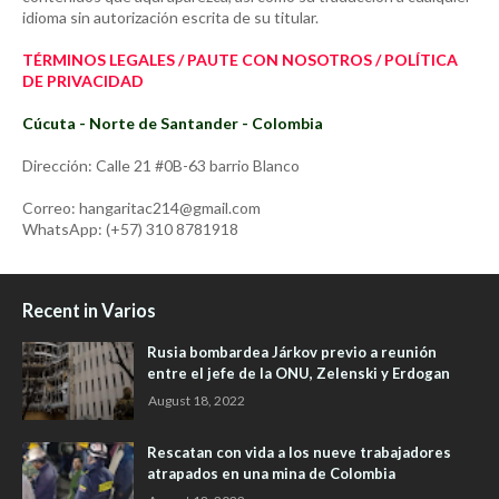
idioma sin autorización escrita de su titular.
TÉRMINOS LEGALES / PAUTE CON NOSOTROS / POLÍTICA
DE PRIVACIDAD
Cúcuta - Norte de Santander - Colombia
Dirección: Calle 21 #0B-63 barrio Blanco
Correo: hangaritac214@gmail.com
WhatsApp: (+57) 310 8781918
Recent in Varios
Rusia bombardea Járkov previo a reunión
entre el jefe de la ONU, Zelenski y Erdogan
August 18, 2022
Rescatan con vida a los nueve trabajadores
atrapados en una mina de Colombia