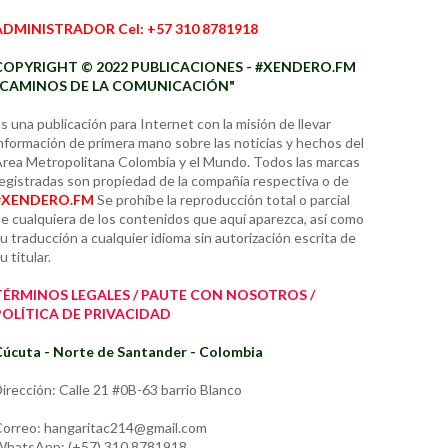
ADMINISTRADOR Cel: +57 310 8781918
COPYRIGHT © 2022 PUBLICACIONES - #XENDERO.FM
"CAMINOS DE LA COMUNICACIÓN"
s una publicación para Internet con la misión de llevar
nformación de primera mano sobre las noticias y hechos del
rea Metropolitana Colombia y el Mundo. Todos las marcas
egistradas son propiedad de la compañía respectiva o de
#XENDERO.FM
Se prohíbe la reproducción total o parcial
e cualquiera de los contenidos que aquí aparezca, así como
u traducción a cualquier idioma sin autorización escrita de
u titular.
TÉRMINOS LEGALES / PAUTE CON NOSOTROS /
POLÍTICA DE PRIVACIDAD
úcuta - Norte de Santander - Colombia
irección: Calle 21 #0B-63 barrio Blanco
orreo: hangaritac214@gmail.com
hatsApp: (+57) 310 8781918