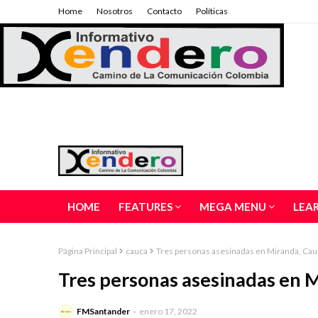
Home
Nosotros
Contacto
Políticas
HOME
FEATURES
MEGA MENU
LEA
Página Principal
cauca
Tres personas asesinadas en Miranda, Cau
Tres personas asesinadas en 
FMSantander
enero 17, 2022