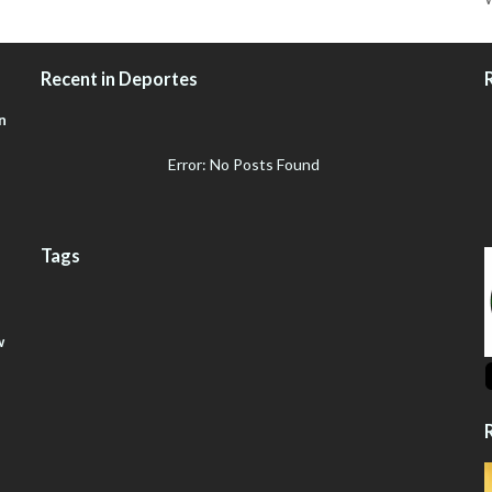
Recent in Deportes
n
Error: No Posts Found
Tags
w
R