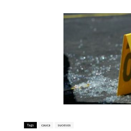
Tags
cauca
sucesos