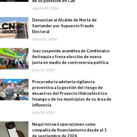
de su posesión en Cali
agosto 03, 2026
Denuncian al Alcalde de Norte de
Santander por Supuesto Fraude
Electoral
mayo 25, 2024
Juez suspende asamblea de Comfenalco
Antioquia y frena elección de nueva
junta en medio de controversia política
julio 31, 2026
Procuraduría adelanta vigilancia
preventiva a la gestión del riesgo de
desastres del Proyecto Hidroeléctrico
Ituango y de los municipios de su área de
influencia
julio 28, 2026
Nequi iniciará operaciones como
compañía de financiamiento desde el 1
de septiembre de 2026