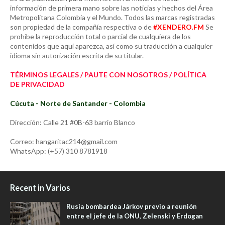
información de primera mano sobre las noticias y hechos del Área
Metropolitana Colombia y el Mundo. Todos las marcas registradas
son propiedad de la compañía respectiva o de
#XENDERO.FM
Se
prohíbe la reproducción total o parcial de cualquiera de los
contenidos que aquí aparezca, así como su traducción a cualquier
idioma sin autorización escrita de su titular.
TÉRMINOS LEGALES / PAUTE CON NOSOTROS / POLÍTICA
DE PRIVACIDAD
Cúcuta - Norte de Santander - Colombia
Dirección: Calle 21 #0B-63 barrio Blanco
Correo: hangaritac214@gmail.com
WhatsApp: (+57) 310 8781918
Recent in Varios
Rusia bombardea Járkov previo a reunión
entre el jefe de la ONU, Zelenski y Erdogan