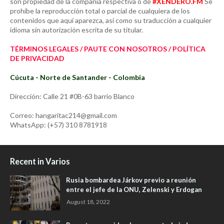
son propiedad de la compañía respectiva o de
#XENDERO.FM
Se
prohíbe la reproducción total o parcial de cualquiera de los
contenidos que aquí aparezca, así como su traducción a cualquier
idioma sin autorización escrita de su titular.
TÉRMINOS LEGALES / PAUTE CON NOSOTROS / POLÍTICA
DE PRIVACIDAD
Cúcuta - Norte de Santander - Colombia
Dirección: Calle 21 #0B-63 barrio Blanco
Correo: hangaritac214@gmail.com
WhatsApp: (+57) 310 8781918
Recent in Varios
Rusia bombardea Járkov previo a reunión
entre el jefe de la ONU, Zelenski y Erdogan
August 18, 2022