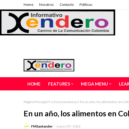
Home
Nosotros
Contacto
Políticas
HOME
FEATURES
MEGA MENU
LEA
Página Principal
crisiseconomica
En un año, los alimentos en Co
En un año, los alimentos en C
FMSantander
marzo 07, 2022