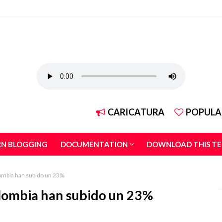
CARICATURA
POPULA
RN BLOGGING
DOCUMENTATION
DOWNLOAD THIS T
lombia han subido un 23%
olombia han subido un 23%