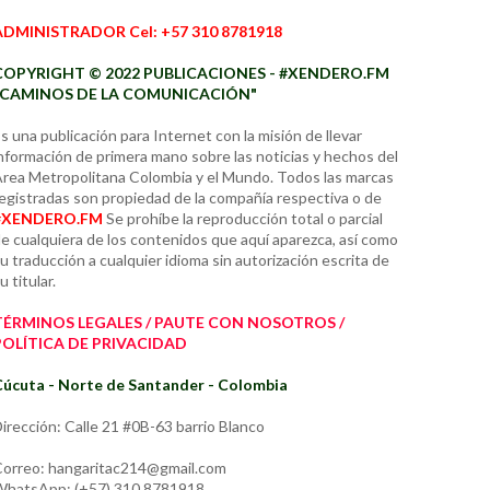
ADMINISTRADOR Cel: +57 310 8781918
COPYRIGHT © 2022 PUBLICACIONES - #XENDERO.FM
"CAMINOS DE LA COMUNICACIÓN"
s una publicación para Internet con la misión de llevar
nformación de primera mano sobre las noticias y hechos del
rea Metropolitana Colombia y el Mundo. Todos las marcas
egistradas son propiedad de la compañía respectiva o de
#XENDERO.FM
Se prohíbe la reproducción total o parcial
e cualquiera de los contenidos que aquí aparezca, así como
u traducción a cualquier idioma sin autorización escrita de
u titular.
TÉRMINOS LEGALES / PAUTE CON NOSOTROS /
POLÍTICA DE PRIVACIDAD
úcuta - Norte de Santander - Colombia
irección: Calle 21 #0B-63 barrio Blanco
orreo: hangaritac214@gmail.com
hatsApp: (+57) 310 8781918