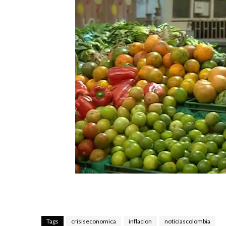
Tags
crisiseconomica
inflacion
noticiascolombia