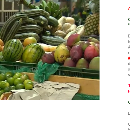
E
i
Á
r
d
s
s
C
D
C
W