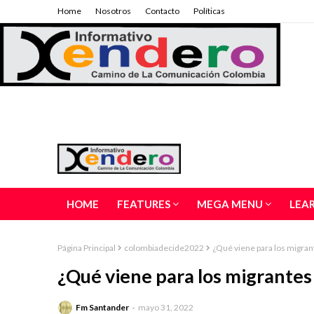
Home
Nosotros
Contacto
Políticas
HOME
FEATURES
MEGA MENU
LEA
Página Principal
colombiadecide2022
¿Qué viene para los migrant
¿Qué viene para los migrantes 
Fm Santander
mayo 31, 2022