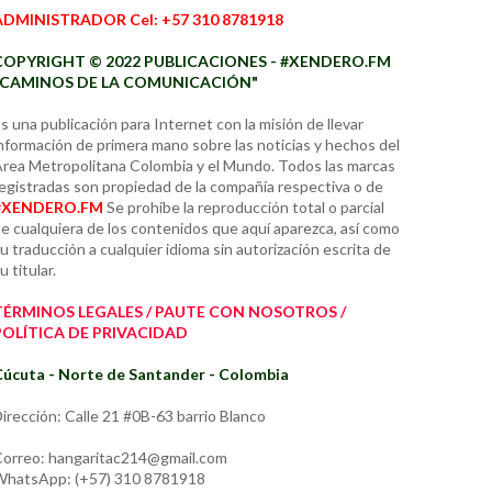
ADMINISTRADOR Cel: +57 310 8781918
COPYRIGHT © 2022 PUBLICACIONES - #XENDERO.FM
"CAMINOS DE LA COMUNICACIÓN"
s una publicación para Internet con la misión de llevar
nformación de primera mano sobre las noticias y hechos del
rea Metropolitana Colombia y el Mundo. Todos las marcas
egistradas son propiedad de la compañía respectiva o de
#XENDERO.FM
Se prohíbe la reproducción total o parcial
e cualquiera de los contenidos que aquí aparezca, así como
u traducción a cualquier idioma sin autorización escrita de
u titular.
TÉRMINOS LEGALES / PAUTE CON NOSOTROS /
POLÍTICA DE PRIVACIDAD
úcuta - Norte de Santander - Colombia
irección: Calle 21 #0B-63 barrio Blanco
orreo: hangaritac214@gmail.com
hatsApp: (+57) 310 8781918