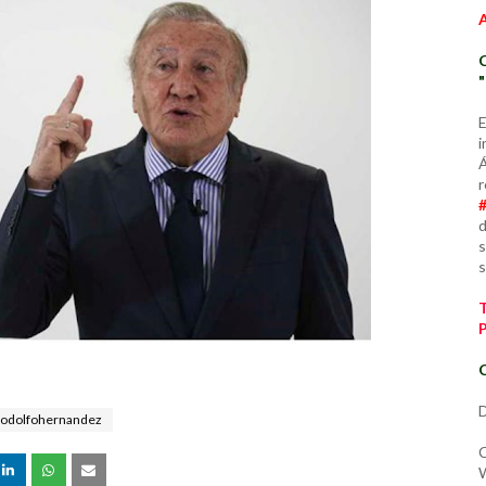
E
i
Á
r
d
s
s
C
D
rodolfohernandez
C
W