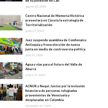
de su posesión en Cali
agosto 03, 2026
Centro Nacional de Memoria Histórica
presentará en Cúcuta la estrategia de
Territorialización
junio 27, 2023
Juez suspende asamblea de Comfenalco
Antioquia y frena elección de nueva
junta en medio de controversia política
julio 31, 2026
Agua y vías para el futuro del Valle de
Aburrá
enero 17, 2025
ACNUR y Nequi: Juntos por la inclusión
financiera de personas refugiadas
provenientes de Venezuela y
desplazadas en Colombia
diciembre 12, 2024