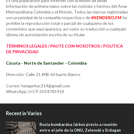
Es una publicación para Internet con la misión de llevar
información de primera mano sobre las noticias y hechos del Área
Metropolitana Colombia y el Mundo. Todos las marcas registradas
son propiedad de la compañía respectiva o de
#XENDERO.FM
Se
prohíbe la reproducción total o parcial de cualquiera de los
contenidos que aquí aparezca, así como su traducción a cualquier
idioma sin autorización escrita de su titular.
TÉRMINOS LEGALES / PAUTE CON NOSOTROS / POLÍTICA
DE PRIVACIDAD
Cúcuta - Norte de Santander - Colombia
Dirección: Calle 21 #0B-63 barrio Blanco
Correo: hangaritac214@gmail.com
WhatsApp: (+57) 310 8781918
Recent in Varios
Rusia bombardea Járkov previo a reunión
entre el jefe de la ONU, Zelenski y Erdogan