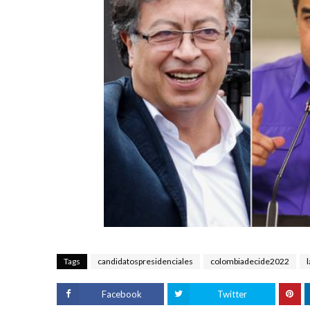
Tags
candidatospresidenciales
colombiadecide2022
Facebook
Twitter