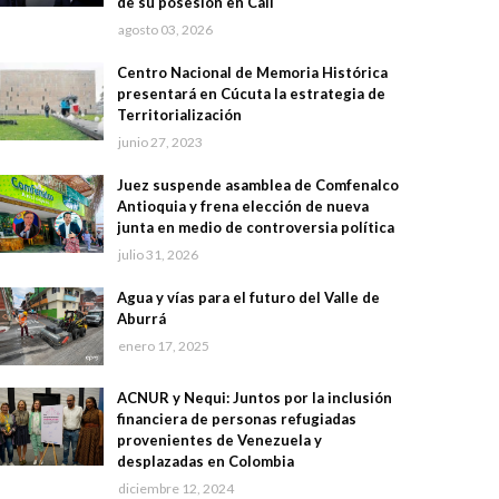
de su posesión en Cali
agosto 03, 2026
Centro Nacional de Memoria Histórica
presentará en Cúcuta la estrategia de
Territorialización
junio 27, 2023
Juez suspende asamblea de Comfenalco
Antioquia y frena elección de nueva
junta en medio de controversia política
julio 31, 2026
Agua y vías para el futuro del Valle de
Aburrá
enero 17, 2025
ACNUR y Nequi: Juntos por la inclusión
financiera de personas refugiadas
provenientes de Venezuela y
desplazadas en Colombia
diciembre 12, 2024