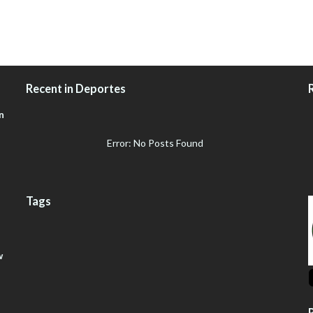
Recent in Deportes
n
Error: No Posts Found
Tags
w
R