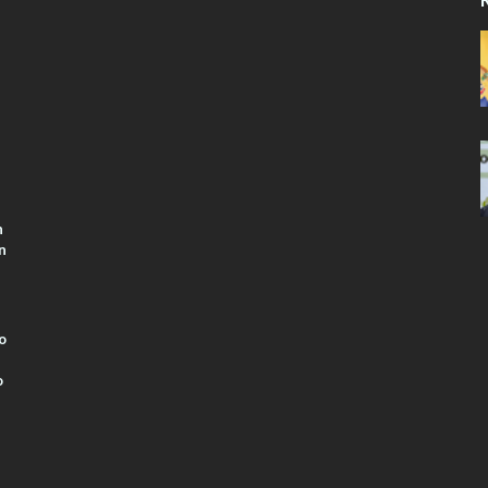
n
n
o
o