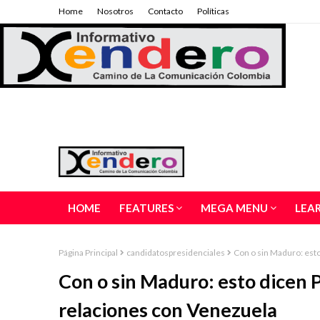
Home
Nosotros
Contacto
Políticas
HOME
FEATURES
MEGA MENU
LEA
Página Principal
candidatospresidenciales
Con o sin Maduro: est
Con o sin Maduro: esto dicen 
relaciones con Venezuela