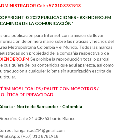
ADMINISTRADOR Cel: +57 310 8781918
COPYRIGHT © 2022 PUBLICACIONES - #XENDERO.FM
"CAMINOS DE LA COMUNICACIÓN"
s una publicación para Internet con la misión de llevar
nformación de primera mano sobre las noticias y hechos del
rea Metropolitana Colombia y el Mundo. Todos las marcas
egistradas son propiedad de la compañía respectiva o de
#XENDERO.FM
Se prohíbe la reproducción total o parcial
e cualquiera de los contenidos que aquí aparezca, así como
u traducción a cualquier idioma sin autorización escrita de
u titular.
TÉRMINOS LEGALES / PAUTE CON NOSOTROS /
POLÍTICA DE PRIVACIDAD
úcuta - Norte de Santander - Colombia
irección: Calle 21 #0B-63 barrio Blanco
orreo: hangaritac214@gmail.com
hatsApp: (+57) 310 8781918