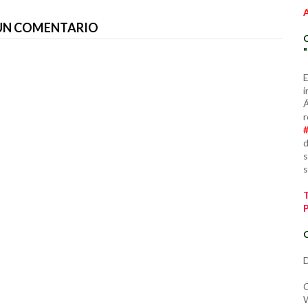
 UN COMENTARIO
E
i
Á
r
d
s
s
C
D
C
W